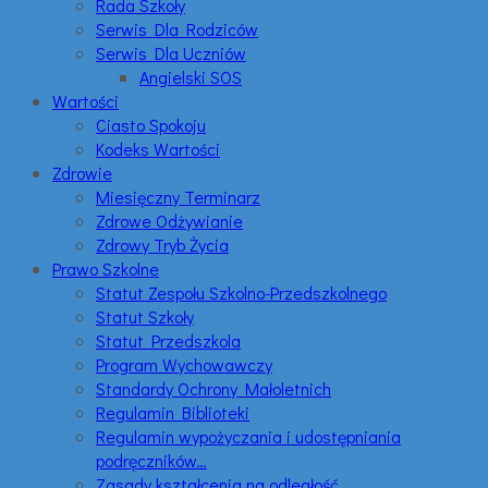
Rada Szkoły
Serwis Dla Rodziców
Serwis Dla Uczniów
Angielski SOS
Wartości
Ciasto Spokoju
Kodeks Wartości
Zdrowie
Miesięczny Terminarz
Zdrowe Odżywianie
Zdrowy Tryb Życia
Prawo Szkolne
Statut Zespołu Szkolno-Przedszkolnego
Statut Szkoły
Statut Przedszkola
Program Wychowawczy
Standardy Ochrony Małoletnich
Regulamin Biblioteki
Regulamin wypożyczania i udostępniania
podręczników…
Zasady kształcenia na odległość