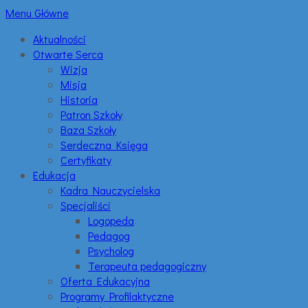
Menu Główne
Aktualności
Otwarte Serca
Wizja
Misja
Historia
Patron Szkoły
Baza Szkoły
Serdeczna Księga
Certyfikaty
Edukacja
Kadra Nauczycielska
Specjaliści
Logopeda
Pedagog
Psycholog
Terapeuta pedagogiczny
Oferta Edukacyjna
Programy Profilaktyczne