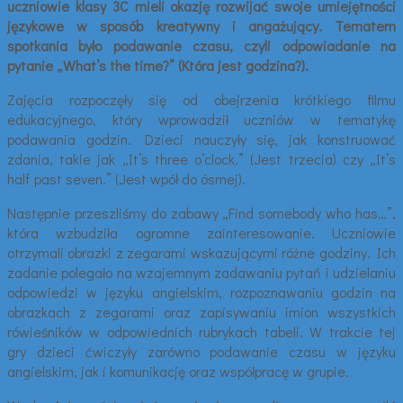
uczniowie klasy 3C mieli okazję rozwijać swoje umiejętności
językowe w sposób kreatywny i angażujący. Tematem
spotkania było podawanie czasu, czyli odpowiadanie na
pytanie „What’s the time?” (Która jest godzina?).
Zajęcia rozpoczęły się od obejrzenia krótkiego filmu
edukacyjnego, który wprowadził uczniów w tematykę
podawania godzin. Dzieci nauczyły się, jak konstruować
zdania, takie jak „It’s three o’clock.” (Jest trzecia) czy „It’s
half past seven.” (Jest wpół do ósmej).
Następnie przeszliśmy do zabawy „Find somebody who has…”,
która wzbudziła ogromne zainteresowanie. Uczniowie
otrzymali obrazki z zegarami wskazującymi różne godziny. Ich
zadanie polegało na wzajemnym zadawaniu pytań i udzielaniu
odpowiedzi w języku angielskim, rozpoznawaniu godzin na
obrazkach z zegarami oraz zapisywaniu imion wszystkich
rówieśników w odpowiednich rubrykach tabeli. W trakcie tej
gry dzieci ćwiczyły zarówno podawanie czasu w języku
angielskim, jak i komunikację oraz współpracę w grupie.