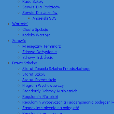
Rada Szkoły
Serwis Dla Rodziców
Serwis Dla Uczniów
Angielski SOS
Wartości
Ciasto Spokoju
Kodeks Wartości
Zdrowie
Miesięczny Terminarz
Zdrowe Odżywianie
Zdrowy Tryb Życia
Prawo Szkolne
Statut Zespołu Szkolno-Przedszkolnego
Statut Szkoły
Statut Przedszkola
Program Wychowawczy
Standardy Ochrony Małoletnich
Regulamin Biblioteki
Regulamin wypożyczania i udostępniania podręczni
Zasady kształcenia na odległość
Regulamin lekcji online