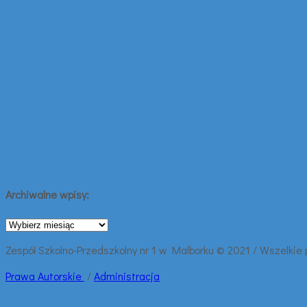
Archiwalne wpisy:
Archiwalne
wpisy:
Zespół Szkolno-Przedszkolny nr 1 w Malborku © 2021 / Wszelkie
Prawa
Autorskie
/
Administracja