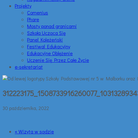
Projekty
Comenius
Phare
Mosty ponad granicami
Szkoła Ucząca Się
Panel Koleżeński
Festiwal Edukacyjny
Edukacyjne Oblężenie
Uczenie Się Przez Całe Życie
e-sekretariat
312223175_1508733916260077_1031328934
30 października, 2022
« Wizyta w sądzie