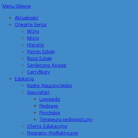
Menu Główne
Aktualności
Otwarte Serca
Wizja
Misja
Historia
Patron Szkoły
Baza Szkoły
Serdeczna Księga
Certyfikaty
Edukacja
Kadra Nauczycielska
Specjaliści
Logopeda
Pedagog
Psycholog
Terapeuta pedagogiczny
Oferta Edukacyjna
Programy Profilaktyczne