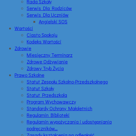
Rada Szkoły
Serwis Dla Rodziców
Serwis Dla Uczniów
Angielski SOS
Wartości
Ciasto Spokoju
Kodeks Wartości
Zdrowie
Miesięczny Terminarz
Zdrowe Odżywianie
Zdrowy Tryb Życia
Prawo Szkolne
Statut Zespołu Szkolno-Przedszkolnego
Statut Szkoły
Statut Przedszkola
Program Wychowawczy
Standardy Ochrony Małoletnich
Regulamin Biblioteki
Regulamin wypożyczania i udostępniania
podręczników…
Zasady kształcenia na odległość