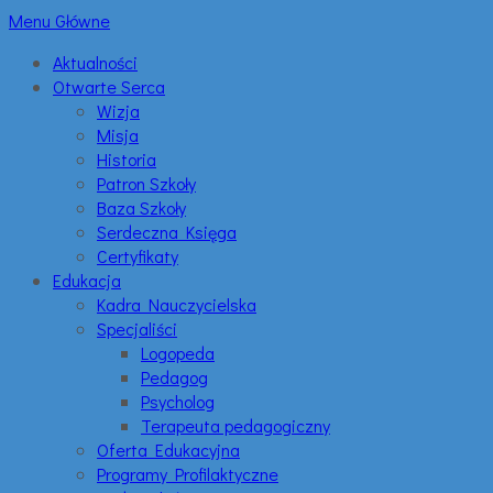
Menu Główne
Aktualności
Otwarte Serca
Wizja
Misja
Historia
Patron Szkoły
Baza Szkoły
Serdeczna Księga
Certyfikaty
Edukacja
Kadra Nauczycielska
Specjaliści
Logopeda
Pedagog
Psycholog
Terapeuta pedagogiczny
Oferta Edukacyjna
Programy Profilaktyczne