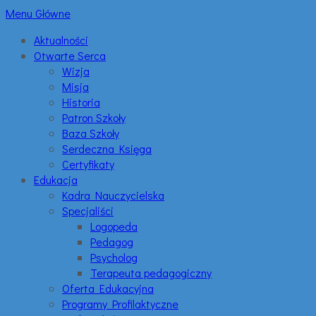
Menu Główne
Aktualności
Otwarte Serca
Wizja
Misja
Historia
Patron Szkoły
Baza Szkoły
Serdeczna Księga
Certyfikaty
Edukacja
Kadra Nauczycielska
Specjaliści
Logopeda
Pedagog
Psycholog
Terapeuta pedagogiczny
Oferta Edukacyjna
Programy Profilaktyczne