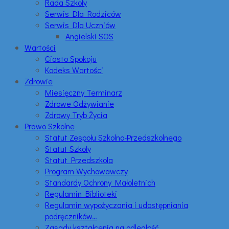
Rada Szkoły
Serwis Dla Rodziców
Serwis Dla Uczniów
Angielski SOS
Wartości
Ciasto Spokoju
Kodeks Wartości
Zdrowie
Miesięczny Terminarz
Zdrowe Odżywianie
Zdrowy Tryb Życia
Prawo Szkolne
Statut Zespołu Szkolno-Przedszkolnego
Statut Szkoły
Statut Przedszkola
Program Wychowawczy
Standardy Ochrony Małoletnich
Regulamin Biblioteki
Regulamin wypożyczania i udostępniania
podręczników…
Zasady kształcenia na odległość