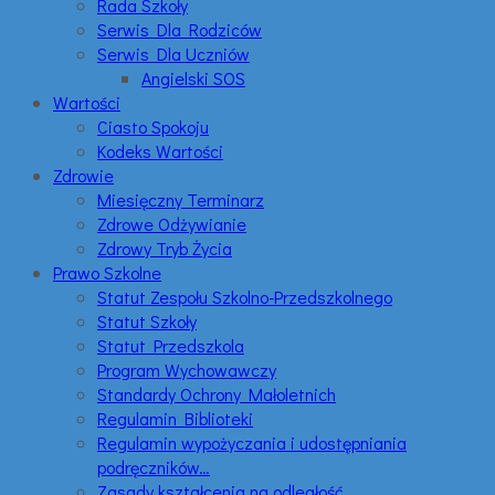
Rada Szkoły
Serwis Dla Rodziców
Serwis Dla Uczniów
Angielski SOS
Wartości
Ciasto Spokoju
Kodeks Wartości
Zdrowie
Miesięczny Terminarz
Zdrowe Odżywianie
Zdrowy Tryb Życia
Prawo Szkolne
Statut Zespołu Szkolno-Przedszkolnego
Statut Szkoły
Statut Przedszkola
Program Wychowawczy
Standardy Ochrony Małoletnich
Regulamin Biblioteki
Regulamin wypożyczania i udostępniania
podręczników…
Zasady kształcenia na odległość