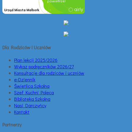
Dla Rodziców i Uczniów
Plan lekcji 2025/2026
Wykaz podręczników 2026/27
Konsultacje dla rodziców i uczniów
e-Dziennik
Świetlica Szkolna
Szef Kuchni Poleca
Biblioteka Szkolna
Nasi Darczyńcy
Kontakt
Partnerzy