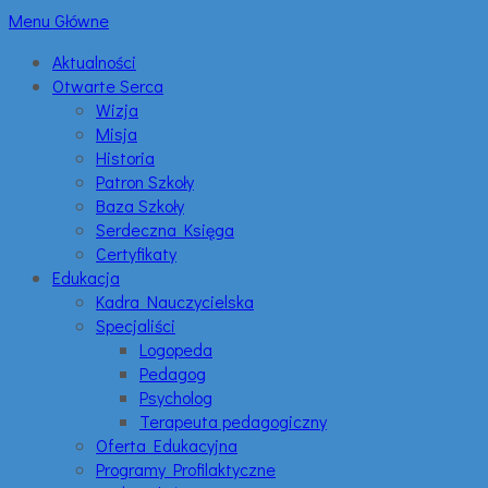
Menu Główne
Aktualności
Otwarte Serca
Wizja
Misja
Historia
Patron Szkoły
Baza Szkoły
Serdeczna Księga
Certyfikaty
Edukacja
Kadra Nauczycielska
Specjaliści
Logopeda
Pedagog
Psycholog
Terapeuta pedagogiczny
Oferta Edukacyjna
Programy Profilaktyczne