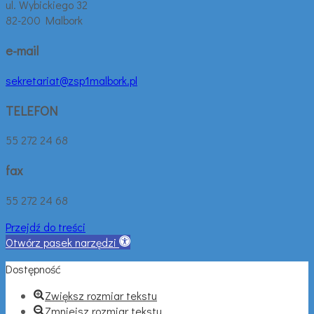
ul. Wybickiego 32
82-200 Malbork
e-mail
sekretariat@zsp1malbork.pl
TELEFON
55 272 24 68
fax
55 272 24 68
Przejdź do treści
Otwórz pasek narzędzi
Dostępność
Zwiększ rozmiar tekstu
Zmniejsz rozmiar tekstu