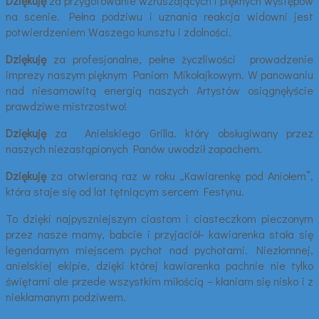
Dziękuję
za przygotowanie wzruszających i pięknych występów
na scenie. Pełna podziwu i uznania reakcja widowni jest
potwierdzeniem Waszego kunsztu i zdolności.
Dziękuję
za profesjonalne, pełne życzliwości prowadzenie
imprezy naszym pięknym Paniom Mikołajkowym. W panowaniu
nad niesamowitą energią naszych Artystów osiągnęłyście
prawdziwe mistrzostwo!
Dziękuję
za Anielskiego Grilla. który obsługiwany przez
naszych niezastąpionych Panów uwodził zapachem.
Dziękuję
za otwieraną raz w roku „Kawiarenkę pod Aniołem”,
która staje się od lat tętniącym sercem Festynu.
To dzięki najpyszniejszym ciastom i ciasteczkom pieczonym
przez nasze mamy, babcie i przyjaciół- kawiarenka stała się
legendarnym miejscem pychot nad pychotami. Niezłomnej,
anielskiej ekipie, dzięki której kawiarenka pachnie nie tylko
świętami ale przede wszystkim miłością – kłaniam się nisko i z
niekłamanym podziwem.