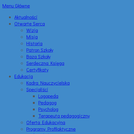
Menu Główne
Aktualności
Otwarte Serca
Wizja
Misja
Historia
Patron Szkoły
Baza Szkoły
Serdeczna Księga
Certyfikaty
Edukacja
Kadra Nauczycielska
Specjaliści
Logopeda
Pedagog
Psycholog
Terapeuta pedagogiczny
Oferta Edukacyjna
Programy Profilaktyczne