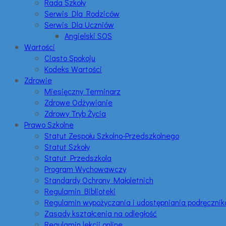
Rada Szkoły
Serwis Dla Rodziców
Serwis Dla Uczniów
Angielski SOS
Wartości
Ciasto Spokoju
Kodeks Wartości
Zdrowie
Miesięczny Terminarz
Zdrowe Odżywianie
Zdrowy Tryb Życia
Prawo Szkolne
Statut Zespołu Szkolno-Przedszkolnego
Statut Szkoły
Statut Przedszkola
Program Wychowawczy
Standardy Ochrony Małoletnich
Regulamin Biblioteki
Regulamin wypożyczania i udostępniania podręczni
Zasady kształcenia na odległość
Regulamin lekcji online