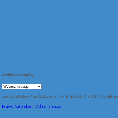
Archiwalne wpisy:
Archiwalne
wpisy:
Zespół Szkolno-Przedszkolny nr 1 w Malborku © 2021 / Wszelkie
Prawa
Autorskie
/
Administracja