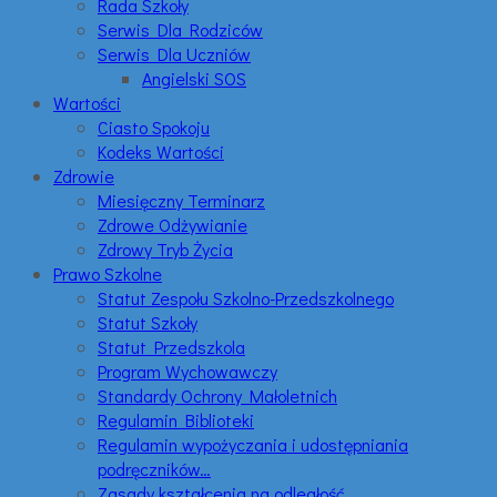
Rada Szkoły
Serwis Dla Rodziców
Serwis Dla Uczniów
Angielski SOS
Wartości
Ciasto Spokoju
Kodeks Wartości
Zdrowie
Miesięczny Terminarz
Zdrowe Odżywianie
Zdrowy Tryb Życia
Prawo Szkolne
Statut Zespołu Szkolno-Przedszkolnego
Statut Szkoły
Statut Przedszkola
Program Wychowawczy
Standardy Ochrony Małoletnich
Regulamin Biblioteki
Regulamin wypożyczania i udostępniania
podręczników…
Zasady kształcenia na odległość