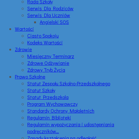
Rada Szkoły
Serwis Dla Rodziców
Serwis Dla Uczniów
Angielski SOS
Wartości
Ciasto Spokoju
Kodeks Wartości
Zdrowie
Miesięczny Terminarz
Zdrowe Odżywianie
Zdrowy Tryb Życia
Prawo Szkolne
Statut Zespołu Szkolno-Przedszkolnego
Statut Szkoły
Statut Przedszkola
Program Wychowawczy
Standardy Ochrony Małoletnich
Regulamin Biblioteki
Regulamin wypożyczania i udostępniania
podręczników…
Zasady kształcenia na odległość