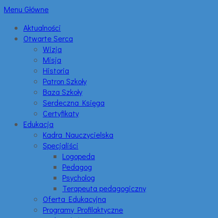
Menu Główne
Aktualności
Otwarte Serca
Wizja
Misja
Historia
Patron Szkoły
Baza Szkoły
Serdeczna Księga
Certyfikaty
Edukacja
Kadra Nauczycielska
Specjaliści
Logopeda
Pedagog
Psycholog
Terapeuta pedagogiczny
Oferta Edukacyjna
Programy Profilaktyczne