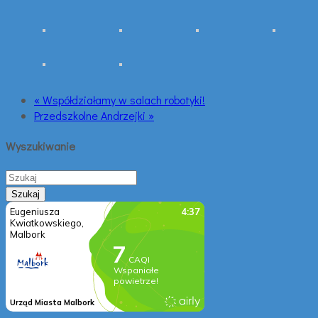
« Współdziałamy w salach robotyki!
Przedszkolne Andrzejki »
Wyszukiwanie