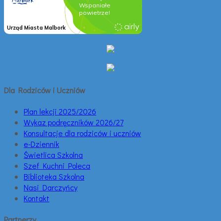
Dla Rodziców i Uczniów
Plan lekcji 2025/2026
Wykaz podręczników 2026/27
Konsultacje dla rodziców i uczniów
e-Dziennik
Świetlica Szkolna
Szef Kuchni Poleca
Biblioteka Szkolna
Nasi Darczyńcy
Kontakt
Partnerzy