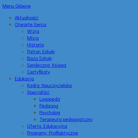
Menu Główne
Aktualności
Otwarte Serca
Wizja
Misja
Historia
Patron Szkoły
Baza Szkoły
Serdeczna Księga
Certyfikaty
Edukacja
Kadra Nauczycielska
Specjaliści
Logopeda
Pedagog
Psycholog
Terapeuta pedagogiczny
Oferta Edukacyjna
Programy Profilaktyczne