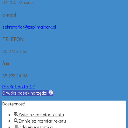
82-200 Malbork
e-mail
sekretariat@zsp1malbork.pl
TELEFON
55 272 24 68
fax
55 272 24 68
Przejdź do treści
Otwórz pasek narzędzi
Dostępność
Zwiększ rozmiar tekstu
Zmniejsz rozmiar tekstu
Odcienie szarości