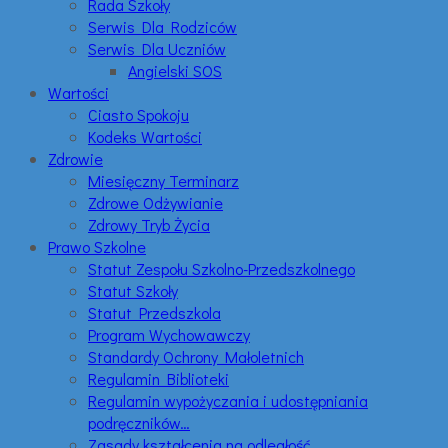
Rada Szkoły
Serwis Dla Rodziców
Serwis Dla Uczniów
Angielski SOS
Wartości
Ciasto Spokoju
Kodeks Wartości
Zdrowie
Miesięczny Terminarz
Zdrowe Odżywianie
Zdrowy Tryb Życia
Prawo Szkolne
Statut Zespołu Szkolno-Przedszkolnego
Statut Szkoły
Statut Przedszkola
Program Wychowawczy
Standardy Ochrony Małoletnich
Regulamin Biblioteki
Regulamin wypożyczania i udostępniania
podręczników…
Zasady kształcenia na odległość