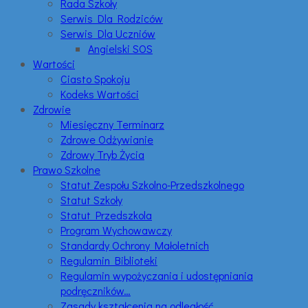
Rada Szkoły
Serwis Dla Rodziców
Serwis Dla Uczniów
Angielski SOS
Wartości
Ciasto Spokoju
Kodeks Wartości
Zdrowie
Miesięczny Terminarz
Zdrowe Odżywianie
Zdrowy Tryb Życia
Prawo Szkolne
Statut Zespołu Szkolno-Przedszkolnego
Statut Szkoły
Statut Przedszkola
Program Wychowawczy
Standardy Ochrony Małoletnich
Regulamin Biblioteki
Regulamin wypożyczania i udostępniania
podręczników…
Zasady kształcenia na odległość