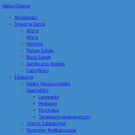
Menu Główne
Aktualności
Otwarte Serca
Wizja
Misja
Historia
Patron Szkoły
Baza Szkoły
Serdeczna Księga
Certyfikaty
Edukacja
Kadra Nauczycielska
Specjaliści
Logopeda
Pedagog
Psycholog
Terapeuta pedagogiczny
Oferta Edukacyjna
Programy Profilaktyczne