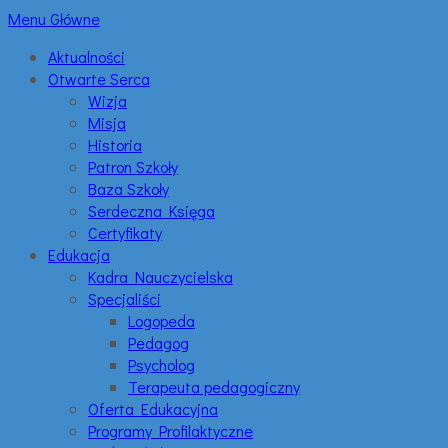
Menu Główne
Aktualności
Otwarte Serca
Wizja
Misja
Historia
Patron Szkoły
Baza Szkoły
Serdeczna Księga
Certyfikaty
Edukacja
Kadra Nauczycielska
Specjaliści
Logopeda
Pedagog
Psycholog
Terapeuta pedagogiczny
Oferta Edukacyjna
Programy Profilaktyczne