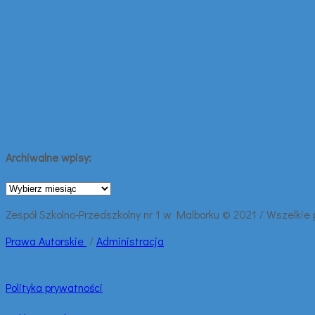
Archiwalne wpisy:
Archiwalne
wpisy:
Zespół Szkolno-Przedszkolny nr 1 w Malborku © 2021 / Wszelkie
Prawa
Autorskie
/
Administracja
Polityka prywatności