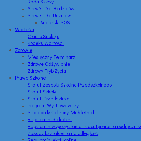
Rada Szkoły
Serwis Dla Rodziców
Serwis Dla Uczniów
Angielski SOS
Wartości
Ciasto Spokoju
Kodeks Wartości
Zdrowie
Miesięczny Terminarz
Zdrowe Odżywianie
Zdrowy Tryb Życia
Prawo Szkolne
Statut Zespołu Szkolno-Przedszkolnego
Statut Szkoły
Statut Przedszkola
Program Wychowawczy
Standardy Ochrony Małoletnich
Regulamin Biblioteki
Regulamin wypożyczania i udostępniania podręczni
Zasady kształcenia na odległość
Regulamin lekcji online