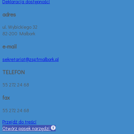
Deklaracja dostępności
adres
ul. Wybickiego 32
82-200 Malbork
e-mail
sekretariat@zsp1malbork.pl
TELEFON
55 272 24 68
fax
55 272 24 68
Przejdź do treści
Otwórz pasek narzędzi