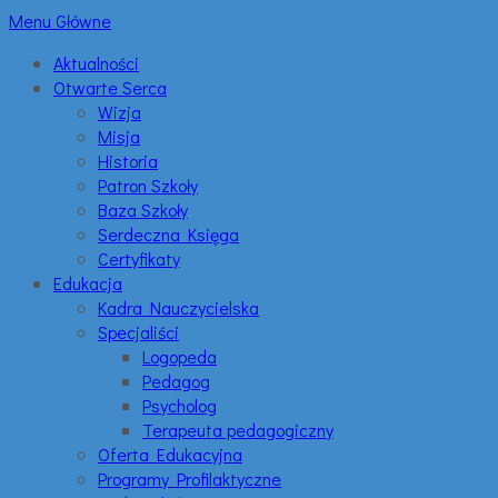
Menu Główne
Aktualności
Otwarte Serca
Wizja
Misja
Historia
Patron Szkoły
Baza Szkoły
Serdeczna Księga
Certyfikaty
Edukacja
Kadra Nauczycielska
Specjaliści
Logopeda
Pedagog
Psycholog
Terapeuta pedagogiczny
Oferta Edukacyjna
Programy Profilaktyczne