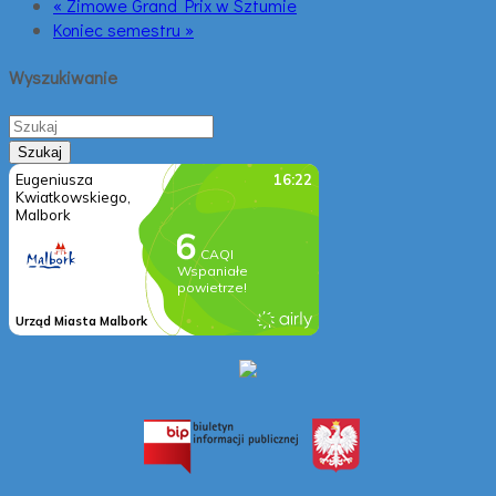
« Zimowe Grand Prix w Sztumie
Koniec semestru »
Wyszukiwanie