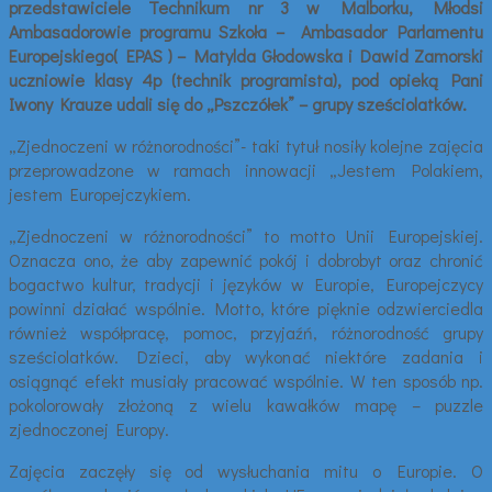
przedstawiciele Technikum nr 3 w Malborku, Młodsi
Ambasadorowie programu Szkoła – Ambasador Parlamentu
Europejskiego( EPAS ) – Matylda Głodowska i Dawid Zamorski
uczniowie klasy 4p (technik programista), pod opieką Pani
Iwony Krauze udali się do „Pszczółek” – grupy sześciolatków.
„Zjednoczeni w różnorodności”- taki tytuł nosiły kolejne zajęcia
przeprowadzone w ramach innowacji „Jestem Polakiem,
jestem Europejczykiem.
„Zjednoczeni w różnorodności” to motto Unii Europejskiej.
Oznacza ono, że aby zapewnić pokój i dobrobyt oraz chronić
bogactwo kultur, tradycji i języków w Europie, Europejczycy
powinni działać wspólnie. Motto, które pięknie odzwierciedla
również współpracę, pomoc, przyjaźń, różnorodność grupy
sześciolatków. Dzieci, aby wykonać niektóre zadania i
osiągnąć efekt musiały pracować wspólnie. W ten sposób np.
pokolorowały złożoną z wielu kawałków mapę – puzzle
zjednoczonej Europy.
Zajęcia zaczęły się od wysłuchania mitu o Europie. O