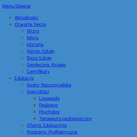
Menu Główne
Aktualności
Otwarte Serca
Wizja
Misja
Historia
Patron Szkoły
Baza Szkoły
Serdeczna Księga
Certyfikaty
Edukacja
Kadra Nauczycielska
Specjaliści
Logopeda
Pedagog
Psycholog
Terapeuta pedagogiczny
Oferta Edukacyjna
Programy Profilaktyczne