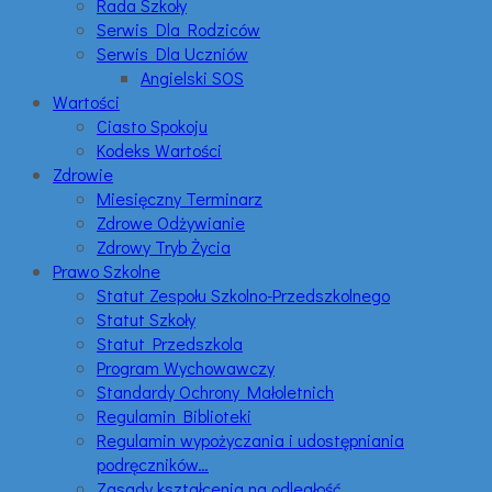
Rada Szkoły
Serwis Dla Rodziców
Serwis Dla Uczniów
Angielski SOS
Wartości
Ciasto Spokoju
Kodeks Wartości
Zdrowie
Miesięczny Terminarz
Zdrowe Odżywianie
Zdrowy Tryb Życia
Prawo Szkolne
Statut Zespołu Szkolno-Przedszkolnego
Statut Szkoły
Statut Przedszkola
Program Wychowawczy
Standardy Ochrony Małoletnich
Regulamin Biblioteki
Regulamin wypożyczania i udostępniania
podręczników…
Zasady kształcenia na odległość