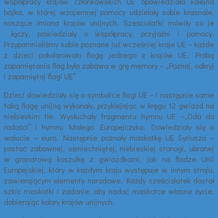
współpracy krajów członkowskich UE opowiedziała kolejna
bajka, w której wzajemnej pomocy udzielały sobie krasnale,
noszące imiona krajów unijnych. Sześciolatki mówiły co je
łączy, powiedziały o współpracy, przyjaźni i pomocy.
Przypomnieliśmy sobie poznane już wcześniej kraje UE – każde
z dzieci pokolorowało flagę jednego z krajów UE. Próbą
zapamiętania flag była zabawa w grę memory – „Poznaj, odkryj
i zapamiętaj flagi UE”
Dzieci dowiedziały się o symbolice flagi UE – i następnie same
taką flagę unijną wykonały, przyklejając w kręgu 12 gwiazd na
niebieskim tle. Wysłuchały fragmentu hymnu UE –„Oda do
radości” i hymnu Małego Europejczyka. Dowiedziały się o
walucie – euro. Następnie poznały maskotkę UE Syriusza –
postać zabawnej, uśmiechniętej, niebieskiej stonogi, ubranej
w granatową koszulkę z gwiazdkami, jak na fladze Unii
Europejskiej, który w każdym kraju występuje w innym stroju,
zawierającym elementy narodowe. Każdy sześciolatek dostał
szkic maskotki i zadanie, aby nadać maskotce własne życie,
dobierając kolory krajów unijnych.