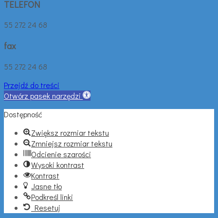
TELEFON
55 272 24 68
fax
55 272 24 68
Przejdź do treści
Otwórz pasek narzędzi
Dostępność
Zwiększ rozmiar tekstu
Zmniejsz rozmiar tekstu
Odcienie szarości
Wysoki kontrast
Kontrast
Jasne tło
Podkreśl linki
Resetuj