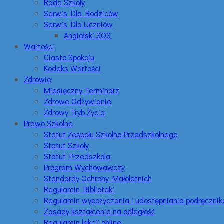
Rada Szkoły
Serwis Dla Rodziców
Serwis Dla Uczniów
Angielski SOS
Wartości
Ciasto Spokoju
Kodeks Wartości
Zdrowie
Miesięczny Terminarz
Zdrowe Odżywianie
Zdrowy Tryb Życia
Prawo Szkolne
Statut Zespołu Szkolno-Przedszkolnego
Statut Szkoły
Statut Przedszkola
Program Wychowawczy
Standardy Ochrony Małoletnich
Regulamin Biblioteki
Regulamin wypożyczania i udostępniania podręczni
Zasady kształcenia na odległość
Regulamin lekcji online