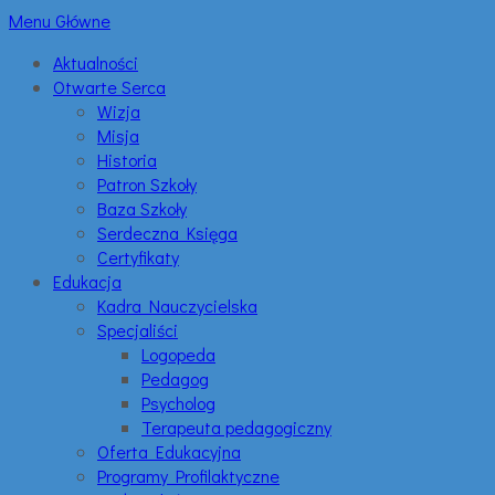
Menu Główne
Aktualności
Otwarte Serca
Wizja
Misja
Historia
Patron Szkoły
Baza Szkoły
Serdeczna Księga
Certyfikaty
Edukacja
Kadra Nauczycielska
Specjaliści
Logopeda
Pedagog
Psycholog
Terapeuta pedagogiczny
Oferta Edukacyjna
Programy Profilaktyczne