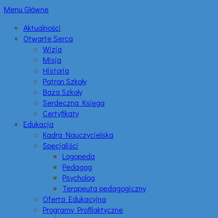
Menu Główne
Aktualności
Otwarte Serca
Wizja
Misja
Historia
Patron Szkoły
Baza Szkoły
Serdeczna Księga
Certyfikaty
Edukacja
Kadra Nauczycielska
Specjaliści
Logopeda
Pedagog
Psycholog
Terapeuta pedagogiczny
Oferta Edukacyjna
Programy Profilaktyczne