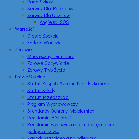
Rada Szkoły
Serwis Dla Rodziców
Serwis Dla Uczniów
Angielski SOS
Wartości
Ciasto Spokoju
Kodeks Wartości
Zdrowie
Miesięczny Terminarz
Zdrowe Odżywianie
Zdrowy Tryb Życia
Prawo Szkolne
Statut Zespołu Szkolno-Przedszkolnego
Statut Szkoły
Statut Przedszkola
Program Wychowawczy
Standardy Ochrony Małoletnich
Regulamin Biblioteki
Regulamin wypożyczania i udostępniania
podręczników…
Zasady kształcenia na odległość