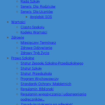
Rada Szkoły
Serwis Dla Rodziców
Serwis Dla Uczniów
Angielski SOS
Wartości
Ciasto Spokoju
Kodeks Wartości
Zdrowie
Miesięczny Terminarz
Zdrowe Odżywianie
Zdrowy Tryb Życia
Prawo Szkolne
Statut Zespołu Szkolno-Przedszkolnego
Statut Szkoły
Statut Przedszkola
Program Wychowawczy
Standardy Ochrony Małoletnich
Regulamin Biblioteki
Regulamin wypożyczania i udostępniania
podręczników…
Zasady kształcenia na odległość