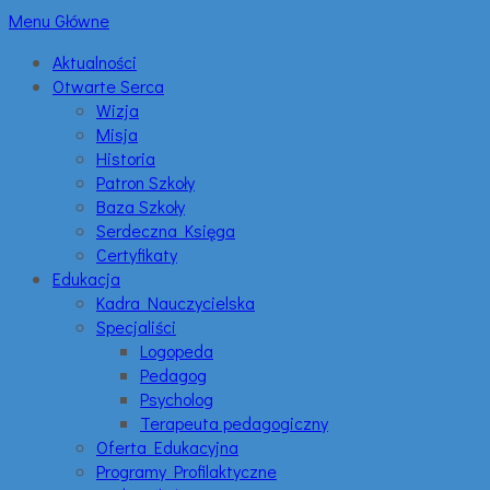
Menu Główne
Aktualności
Otwarte Serca
Wizja
Misja
Historia
Patron Szkoły
Baza Szkoły
Serdeczna Księga
Certyfikaty
Edukacja
Kadra Nauczycielska
Specjaliści
Logopeda
Pedagog
Psycholog
Terapeuta pedagogiczny
Oferta Edukacyjna
Programy Profilaktyczne