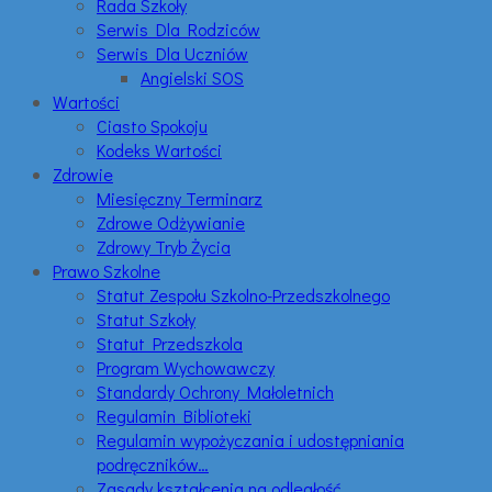
Rada Szkoły
Serwis Dla Rodziców
Serwis Dla Uczniów
Angielski SOS
Wartości
Ciasto Spokoju
Kodeks Wartości
Zdrowie
Miesięczny Terminarz
Zdrowe Odżywianie
Zdrowy Tryb Życia
Prawo Szkolne
Statut Zespołu Szkolno-Przedszkolnego
Statut Szkoły
Statut Przedszkola
Program Wychowawczy
Standardy Ochrony Małoletnich
Regulamin Biblioteki
Regulamin wypożyczania i udostępniania
podręczników…
Zasady kształcenia na odległość