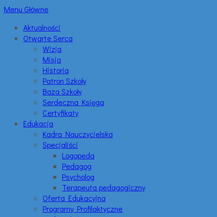
Menu Główne
Aktualności
Otwarte Serca
Wizja
Misja
Historia
Patron Szkoły
Baza Szkoły
Serdeczna Księga
Certyfikaty
Edukacja
Kadra Nauczycielska
Specjaliści
Logopeda
Pedagog
Psycholog
Terapeuta pedagogiczny
Oferta Edukacyjna
Programy Profilaktyczne