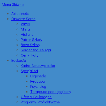
Menu Główne
Aktualności
Otwarte Serca
Wizja
Misja
Historia
Patron Szkoły
Baza Szkoły
Serdeczna Księga
Certyfikaty
Edukacja
Kadra Nauczycielska
Specjaliści
Logopeda
Pedagog
Psycholog
Terapeuta pedagogiczny
Oferta Edukacyjna
Programy Profilaktyczne