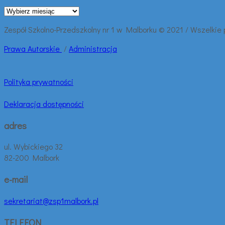
Archiwalne
wpisy:
Zespół Szkolno-Przedszkolny nr 1 w Malborku © 2021 / Wszelkie
Prawa
Autorskie
/
Administracja
Polityka prywatności
Deklaracja dostępności
adres
ul. Wybickiego 32
82-200 Malbork
e-mail
sekretariat@zsp1malbork.pl
TELEFON