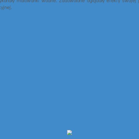
konały malowanki wodne. Zadowolone oglądały efekty swojej pr
yjnej.