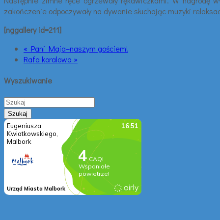
Następnie zimne ręce ogrzewały rękawiczkami. W nagrodę wy
zakończenie odpoczywały na dywanie słuchając muzyki relaksac
[nggallery id=211]
« Pani Maja–naszym gościem!
Rafa koralowa »
Wyszukiwanie