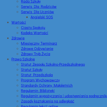
Rada Szkoły
Serwis Dla Rodziców
Serwis Dla Uczniów
Angielski SOS
Wartości
Ciasto Spokoju
Kodeks Wartości
Zdrowie
Miesięczny Terminarz
Zdrowe Odżywianie
Zdrowy Tryb Życia
Prawo Szkolne
Statut Zespołu Szkolno-Przedszkolnego
Statut Szkoły
Statut Przedszkola
Program Wychowawczy
Standardy Ochrony Małoletnich
Regulamin Biblioteki
Regulamin wypożyczania i udostępniania podręczni
Zasady kształcenia na odległość
Regulamin lekcji online