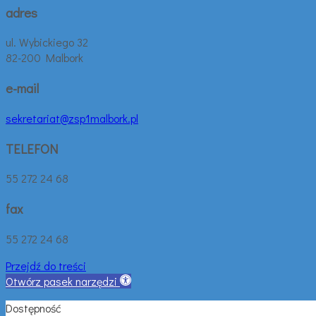
adres
ul. Wybickiego 32
82-200 Malbork
e-mail
sekretariat@zsp1malbork.pl
TELEFON
55 272 24 68
fax
55 272 24 68
Przejdź do treści
Otwórz pasek narzędzi
Dostępność