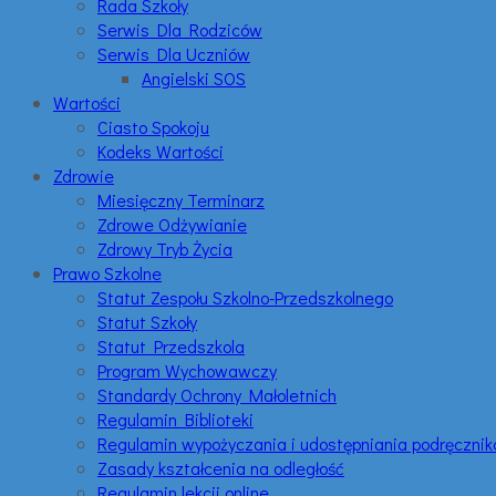
Rada Szkoły
Serwis Dla Rodziców
Serwis Dla Uczniów
Angielski SOS
Wartości
Ciasto Spokoju
Kodeks Wartości
Zdrowie
Miesięczny Terminarz
Zdrowe Odżywianie
Zdrowy Tryb Życia
Prawo Szkolne
Statut Zespołu Szkolno-Przedszkolnego
Statut Szkoły
Statut Przedszkola
Program Wychowawczy
Standardy Ochrony Małoletnich
Regulamin Biblioteki
Regulamin wypożyczania i udostępniania podręczni
Zasady kształcenia na odległość
Regulamin lekcji online