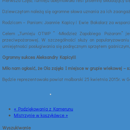
Pierwsza część turnieju obejmowała test pisemny składający si
Dziewczętom należą się ogromne słowa uznania za ich zaangaż
Rodzicom – Paniom: Joannie Kapicy i Ewie Bakalarz za wsparc
Celem „Turnieju OTWP ” -Młodzież Zapobiega Pożarom” jest
przeciwpożarowej. W szczególności służy on popularyzowani
umiejętności posługiwania się podręcznym sprzętem gaśniczym, wi
Ogromny sukces Aleksandry Kapicy!!!
Miło nam ogłosić, że Ola zajęła I miejsce w grupie wiekowej –
Będzie reprezentowała powiat malborski 25 kwietnia 2015r. w G
« Podziękowania z Kamerunu
Mistrzynie w koszykówce »
Wyszukiwanie