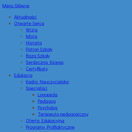
Menu Główne
Aktualności
Otwarte Serca
Wizja
Misja
Historia
Patron Szkoły
Baza Szkoły
Serdeczna Księga
Certyfikaty
Edukacja
Kadra Nauczycielska
Specjaliści
Logopeda
Pedagog
Psycholog
Terapeuta pedagogiczny
Oferta Edukacyjna
Programy Profilaktyczne