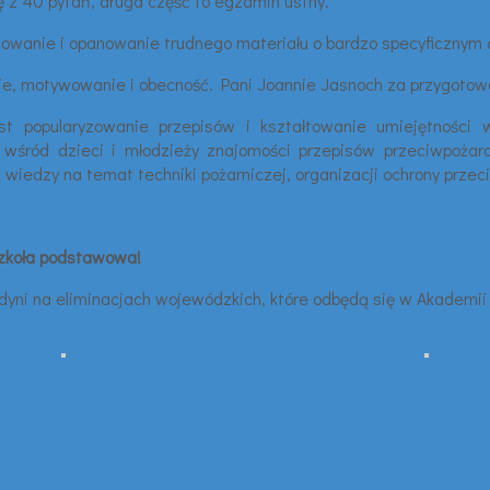
ę z 40 pytań, druga część to egzamin ustny.
owanie i opanowanie trudnego materiału o bardzo specyficznym 
ie, motywowanie i obecność. Pani Joannie Jasnoch za przygotow
 popularyzowanie przepisów i kształtowanie umiejętności w z
u wśród dzieci i młodzieży znajomości przepisów przeciwpoża
edzy na temat techniki pożarniczej, organizacji ochrony przeciwp
 szkoła podstawowa!
dyni na eliminacjach wojewódzkich, które odbędą się w Akademii 