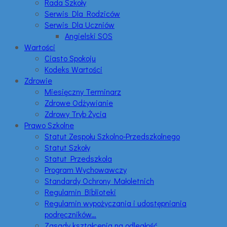
Rada Szkoły
Serwis Dla Rodziców
Serwis Dla Uczniów
Angielski SOS
Wartości
Ciasto Spokoju
Kodeks Wartości
Zdrowie
Miesięczny Terminarz
Zdrowe Odżywianie
Zdrowy Tryb Życia
Prawo Szkolne
Statut Zespołu Szkolno-Przedszkolnego
Statut Szkoły
Statut Przedszkola
Program Wychowawczy
Standardy Ochrony Małoletnich
Regulamin Biblioteki
Regulamin wypożyczania i udostępniania
podręczników…
Zasady kształcenia na odległość