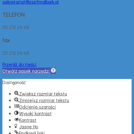
sekretariat@zsp1malbork.pl
TELEFON
55 272 24 68
fax
55 272 24 68
Przejdź do treści
Otwórz pasek narzędzi
Dostępność
Zwiększ rozmiar tekstu
Zmniejsz rozmiar tekstu
Odcienie szarości
Wysoki kontrast
Kontrast
Jasne tło
Podkreśl linki