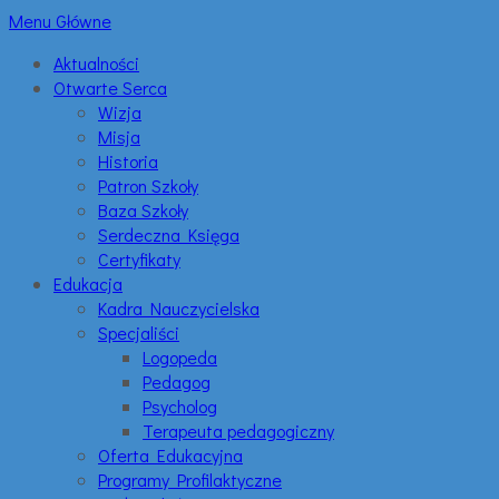
Menu Główne
Aktualności
Otwarte Serca
Wizja
Misja
Historia
Patron Szkoły
Baza Szkoły
Serdeczna Księga
Certyfikaty
Edukacja
Kadra Nauczycielska
Specjaliści
Logopeda
Pedagog
Psycholog
Terapeuta pedagogiczny
Oferta Edukacyjna
Programy Profilaktyczne