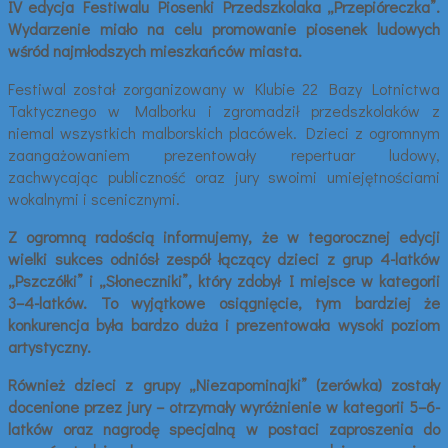
IV edycja Festiwalu Piosenki Przedszkolaka „Przepióreczka”.
Wydarzenie miało na celu promowanie piosenek ludowych
wśród najmłodszych mieszkańców miasta.
Festiwal został zorganizowany w Klubie 22 Bazy Lotnictwa
Taktycznego w Malborku i zgromadził przedszkolaków z
niemal wszystkich malborskich placówek. Dzieci z ogromnym
zaangażowaniem prezentowały repertuar ludowy,
zachwycając publiczność oraz jury swoimi umiejętnościami
wokalnymi i scenicznymi.
Z ogromną radością informujemy, że w tegorocznej edycji
wielki sukces odniósł zespół łączący dzieci z grup 4-latków
„Pszczółki” i „Słoneczniki”, który zdobył I miejsce w kategorii
3–4-latków. To wyjątkowe osiągnięcie, tym bardziej że
konkurencja była bardzo duża i prezentowała wysoki poziom
artystyczny.
Również dzieci z grupy „Niezapominajki” (zerówka) zostały
docenione przez jury – otrzymały wyróżnienie w kategorii 5–6-
latków oraz nagrodę specjalną w postaci zaproszenia do