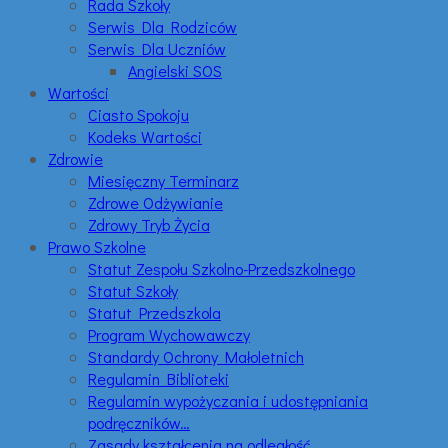
Rada Szkoły
Serwis Dla Rodziców
Serwis Dla Uczniów
Angielski SOS
Wartości
Ciasto Spokoju
Kodeks Wartości
Zdrowie
Miesięczny Terminarz
Zdrowe Odżywianie
Zdrowy Tryb Życia
Prawo Szkolne
Statut Zespołu Szkolno-Przedszkolnego
Statut Szkoły
Statut Przedszkola
Program Wychowawczy
Standardy Ochrony Małoletnich
Regulamin Biblioteki
Regulamin wypożyczania i udostępniania
podręczników…
Zasady kształcenia na odległość