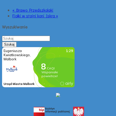
« Brawo Przedszkolaki
Fiołki w stajni koni Iskra »
Wyszukiwanie