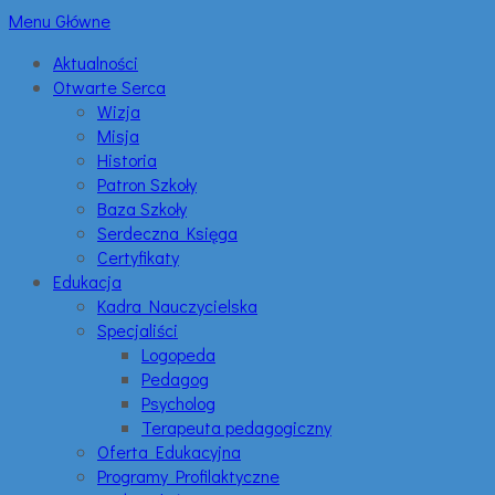
Menu Główne
Aktualności
Otwarte Serca
Wizja
Misja
Historia
Patron Szkoły
Baza Szkoły
Serdeczna Księga
Certyfikaty
Edukacja
Kadra Nauczycielska
Specjaliści
Logopeda
Pedagog
Psycholog
Terapeuta pedagogiczny
Oferta Edukacyjna
Programy Profilaktyczne