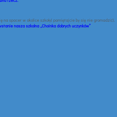
obna rzecz.
 na spacer w okolice szkoły( pamiętajcie by się nie gromadzić).
wstanie nasza szkolna „Choinka dobrych uczynków”