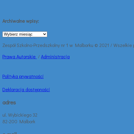
Archiwalne wpisy:
Archiwalne
wpisy:
Zespół Szkolno-Przedszkolny nr 1 w Malborku © 2021 / Wszelkie
Prawa
Autorskie
/
Administracja
Polityka prywatności
Deklaracja dostępności
adres
ul. Wybickiego 32
82-200 Malbork