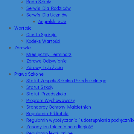
Rada Szkoły
Serwis Dla Rodziców
Serwis Dla Uczniów
Angielski SOS
Wartości
Ciasto Spokoju
Kodeks Wartości
Zdrowie
Miesięczny Terminarz
Zdrowe Odżywianie
Zdrowy Tryb Życia
Prawo Szkolne
Statut Zespołu Szkolno-Przedszkolnego
Statut Szkoły
Statut Przedszkola
Program Wychowawczy
Standardy Ochrony Małoletnich
Regulamin Biblioteki
Regulamin wypożyczania i udostępniania podręczni
Zasady kształcenia na odległość
Regulamin lekcji online