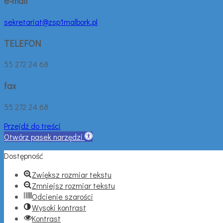
e-mail
sekretariat@zsp1malbork.pl
TELEFON
55 272 24 68
fax
55 272 24 68
Przejdź do treści
Otwórz pasek narzędzi
Dostępność
Zwiększ rozmiar tekstu
Zmniejsz rozmiar tekstu
Odcienie szarości
Wysoki kontrast
Kontrast