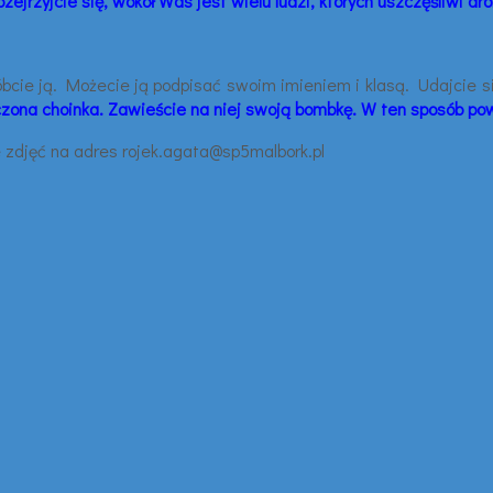
zejrzyjcie się, wokół Was jest wielu ludzi, których uszczęśliwi dr
bcie ją. Możecie ją podpisać swoim imieniem i klasą. Udajcie się
czona choinka. Zawieście na niej swoją bombkę. W ten sposób po
e zdjęć na adres rojek.agata@sp5malbork.pl