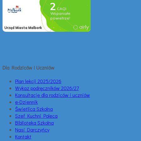
Dla Rodziców i Uczniów
Plan lekcji 2025/2026
Wykaz podręczników 2026/27
Konsultacje dla rodziców i uczniów
e-Dziennik
Świetlica Szkolna
Szef Kuchni Poleca
Biblioteka Szkolna
Nasi Darczyńcy
Kontakt