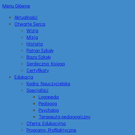
Menu Główne
Aktualności
Otwarte Serca
Wizja
Misja
Historia
Patron Szkoły
Baza Szkoły
Serdeczna Księga
Certyfikaty
Edukacja
Kadra Nauczycielska
Specjaliści
Logopeda
Pedagog
Psycholog
Terapeuta pedagogiczny
Oferta Edukacyjna
Programy Profilaktyczne