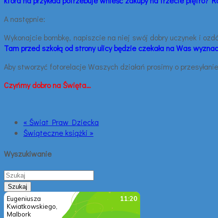
która na przykład potrzebuje wnieść zakupy na trzecie piętro? Ro
A następnie:
Wykonajcie bombkę, napiszcie na niej swój dobry uczynek i ozdó
Tam przed szkołą od strony ulicy będzie czekała na Was wyzna
Aby stworzyć fotorelacje Waszych działań prosimy o przesyłani
Czyńmy dobro na Święta…
« Świat Praw Dziecka
Świąteczne książki »
Wyszukiwanie