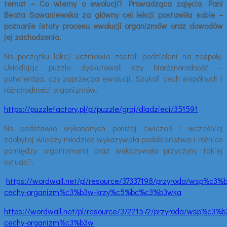
temat – Co wiemy o ewolucji? Prowadząca zajęcia Pani
Beata Sawaniewska za główny cel lekcji postawiła sobie –
poznanie istoty procesu ewolucji organizmów oraz dowodów
jej zachodzenia.
Na początku lekcji uczniowie zostali podzieleni na zespoły.
Układając puzzle dyskutowali czy bioróżnorodność –
potwierdza, czy zaprzecza ewolucji. Szukali cech wspólnych i
różnorodności organizmów.
https://puzzlefactory.pl/pl/puzzle/graj/dladzieci/351591
Na podstawie wykonanych poniżej ćwiczeń i wcześniej
zdobytej wiedzy młodzież wykazywała podobieństwa i różnice
pomiędzy organizmami oraz wskazywała przyczyny takiej
sytuacji.
https://wordwall.net/pl/resource/37337198/przyroda/wsp%c3%b
cechy-organizm%c3%b3w-krzy%c5%bc%c3%b3wka
https://wordwall.net/pl/resource/37221572/przyroda/wsp%c3%b
cechy-organizm%c3%b3w