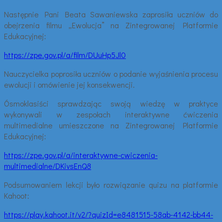
Następnie Pani Beata Sawaniewska zaprosiła uczniów do
obejrzenia filmu „Ewolucja” na Zintegrowanej Platformie
Edukacyjnej:
https://zpe.gov.pl/a/film/DUuHp5Jl0
Nauczycielka poprosiła uczniów o podanie wyjaśnienia procesu
ewolucji i omówienie jej konsekwencji.
Ósmoklasiści sprawdzając swoją wiedzę w praktyce
wykonywali w zespołach interaktywne ćwiczenia
multimedialne umieszczone na Zintegrowanej Platformie
Edukacyjnej:
https://zpe.gov.pl/a/interaktywne-cwiczenia-
multimedialne/DKivsEnQ8
Podsumowaniem lekcji było rozwiązanie quizu na platformie
Kahoot:
https://play.kahoot.it/v2/?quizId=e8481515-58ab-4142-bb44-