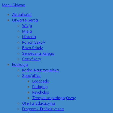
Menu Główne
Aktualności
Otwarte Serca
Wizja
Misja
Historia
Patron Szkoły
Baza Szkoły
Serdeczna Księga
Certyfikaty
Edukacja
Kadra Nauczycielska
Specjaliści
Logopeda
Pedagog
Psycholog
Terapeuta pedagogiczny
Oferta Edukacyjna
Programy Profilaktyczne