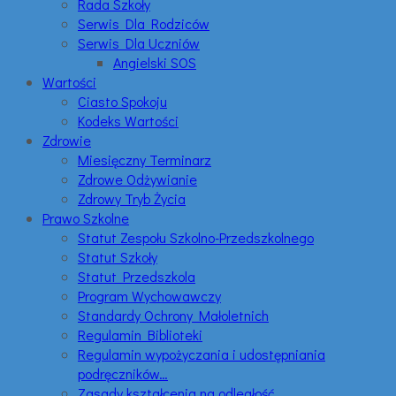
Rada Szkoły
Serwis Dla Rodziców
Serwis Dla Uczniów
Angielski SOS
Wartości
Ciasto Spokoju
Kodeks Wartości
Zdrowie
Miesięczny Terminarz
Zdrowe Odżywianie
Zdrowy Tryb Życia
Prawo Szkolne
Statut Zespołu Szkolno-Przedszkolnego
Statut Szkoły
Statut Przedszkola
Program Wychowawczy
Standardy Ochrony Małoletnich
Regulamin Biblioteki
Regulamin wypożyczania i udostępniania
podręczników…
Zasady kształcenia na odległość