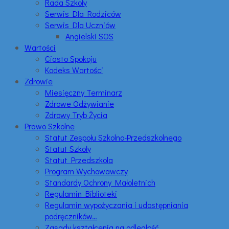
Rada Szkoły
Serwis Dla Rodziców
Serwis Dla Uczniów
Angielski SOS
Wartości
Ciasto Spokoju
Kodeks Wartości
Zdrowie
Miesięczny Terminarz
Zdrowe Odżywianie
Zdrowy Tryb Życia
Prawo Szkolne
Statut Zespołu Szkolno-Przedszkolnego
Statut Szkoły
Statut Przedszkola
Program Wychowawczy
Standardy Ochrony Małoletnich
Regulamin Biblioteki
Regulamin wypożyczania i udostępniania
podręczników…
Zasady kształcenia na odległość