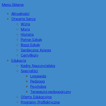
Menu Główne
Aktualności
Otwarte Serca
Wizja
Misja
Historia
Patron Szkoły
Baza Szkoły
Serdeczna Księga
Certyfikaty
Edukacja
Kadra Nauczycielska
Specjaliści
Logopeda
Pedagog
Psycholog
Terapeuta pedagogiczny
Oferta Edukacyjna
Programy Profilaktyczne