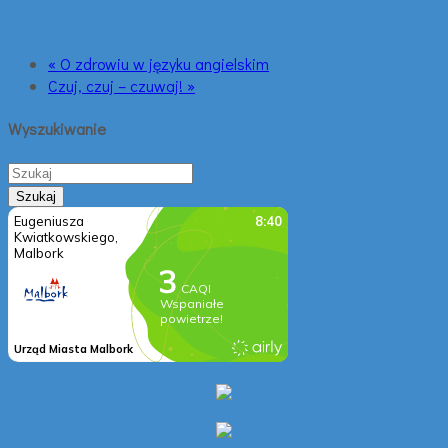
« O zdrowiu w języku angielskim
Czuj, czuj – czuwaj! »
Wyszukiwanie