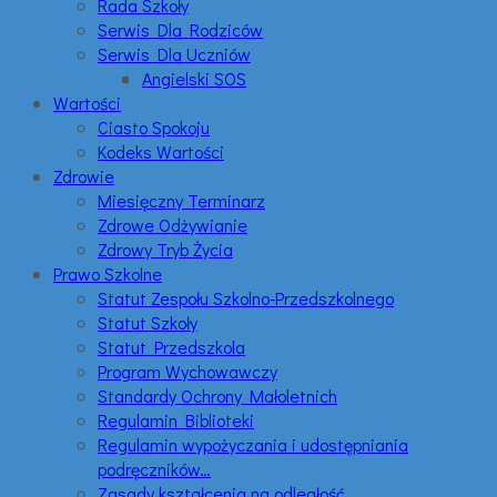
Rada Szkoły
Serwis Dla Rodziców
Serwis Dla Uczniów
Angielski SOS
Wartości
Ciasto Spokoju
Kodeks Wartości
Zdrowie
Miesięczny Terminarz
Zdrowe Odżywianie
Zdrowy Tryb Życia
Prawo Szkolne
Statut Zespołu Szkolno-Przedszkolnego
Statut Szkoły
Statut Przedszkola
Program Wychowawczy
Standardy Ochrony Małoletnich
Regulamin Biblioteki
Regulamin wypożyczania i udostępniania
podręczników…
Zasady kształcenia na odległość