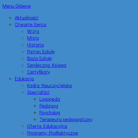
Menu Główne
Aktualności
Otwarte Serca
Wizja
Misja
Historia
Patron Szkoły
Baza Szkoły
Serdeczna Księga
Certyfikaty
Edukacja
Kadra Nauczycielska
Specjaliści
Logopeda
Pedagog
Psycholog
Terapeuta pedagogiczny
Oferta Edukacyjna
Programy Profilaktyczne