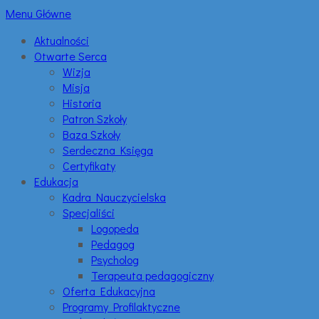
Menu Główne
Aktualności
Otwarte Serca
Wizja
Misja
Historia
Patron Szkoły
Baza Szkoły
Serdeczna Księga
Certyfikaty
Edukacja
Kadra Nauczycielska
Specjaliści
Logopeda
Pedagog
Psycholog
Terapeuta pedagogiczny
Oferta Edukacyjna
Programy Profilaktyczne