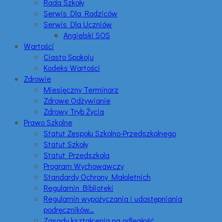
Rada Szkoły
Serwis Dla Rodziców
Serwis Dla Uczniów
Angielski SOS
Wartości
Ciasto Spokoju
Kodeks Wartości
Zdrowie
Miesięczny Terminarz
Zdrowe Odżywianie
Zdrowy Tryb Życia
Prawo Szkolne
Statut Zespołu Szkolno-Przedszkolnego
Statut Szkoły
Statut Przedszkola
Program Wychowawczy
Standardy Ochrony Małoletnich
Regulamin Biblioteki
Regulamin wypożyczania i udostępniania
podręczników…
Zasady kształcenia na odległość