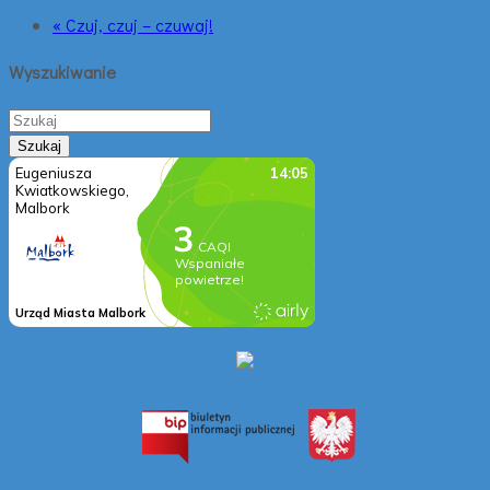
« Czuj, czuj – czuwaj!
Wyszukiwanie