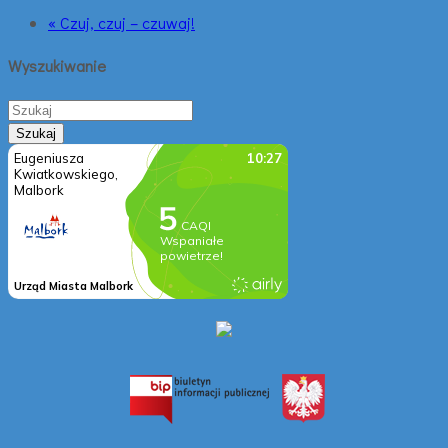
« Czuj, czuj – czuwaj!
Wyszukiwanie