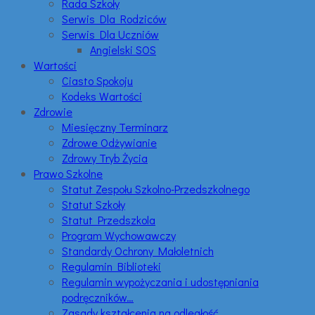
Rada Szkoły
Serwis Dla Rodziców
Serwis Dla Uczniów
Angielski SOS
Wartości
Ciasto Spokoju
Kodeks Wartości
Zdrowie
Miesięczny Terminarz
Zdrowe Odżywianie
Zdrowy Tryb Życia
Prawo Szkolne
Statut Zespołu Szkolno-Przedszkolnego
Statut Szkoły
Statut Przedszkola
Program Wychowawczy
Standardy Ochrony Małoletnich
Regulamin Biblioteki
Regulamin wypożyczania i udostępniania
podręczników…
Zasady kształcenia na odległość