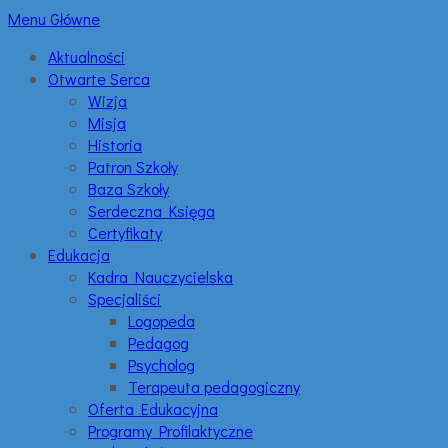
Menu Główne
Aktualności
Otwarte Serca
Wizja
Misja
Historia
Patron Szkoły
Baza Szkoły
Serdeczna Księga
Certyfikaty
Edukacja
Kadra Nauczycielska
Specjaliści
Logopeda
Pedagog
Psycholog
Terapeuta pedagogiczny
Oferta Edukacyjna
Programy Profilaktyczne