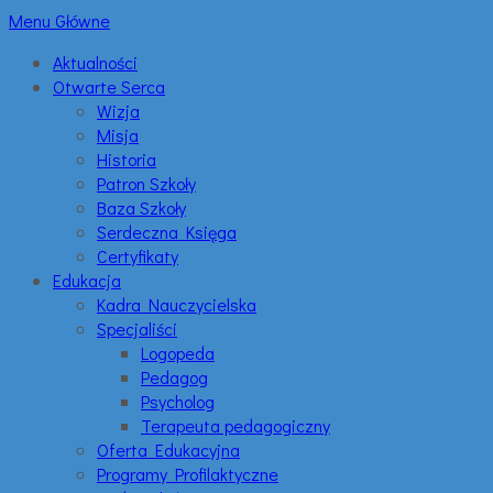
Menu Główne
Aktualności
Otwarte Serca
Wizja
Misja
Historia
Patron Szkoły
Baza Szkoły
Serdeczna Księga
Certyfikaty
Edukacja
Kadra Nauczycielska
Specjaliści
Logopeda
Pedagog
Psycholog
Terapeuta pedagogiczny
Oferta Edukacyjna
Programy Profilaktyczne