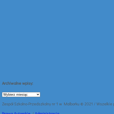
Archiwalne wpisy:
Archiwalne
wpisy:
Zespół Szkolno-Przedszkolny nr 1 w Malborku © 2021 / Wszelkie
Prawa
Autorskie
/
Administracja