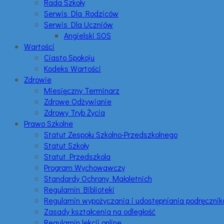
Rada Szkoły
Serwis Dla Rodziców
Serwis Dla Uczniów
Angielski SOS
Wartości
Ciasto Spokoju
Kodeks Wartości
Zdrowie
Miesięczny Terminarz
Zdrowe Odżywianie
Zdrowy Tryb Życia
Prawo Szkolne
Statut Zespołu Szkolno-Przedszkolnego
Statut Szkoły
Statut Przedszkola
Program Wychowawczy
Standardy Ochrony Małoletnich
Regulamin Biblioteki
Regulamin wypożyczania i udostępniania podręczni
Zasady kształcenia na odległość
Regulamin lekcji online