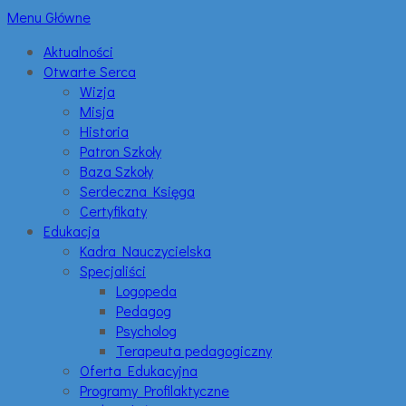
Menu Główne
Aktualności
Otwarte Serca
Wizja
Misja
Historia
Patron Szkoły
Baza Szkoły
Serdeczna Księga
Certyfikaty
Edukacja
Kadra Nauczycielska
Specjaliści
Logopeda
Pedagog
Psycholog
Terapeuta pedagogiczny
Oferta Edukacyjna
Programy Profilaktyczne