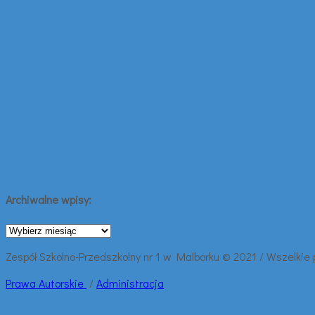
Archiwalne wpisy:
Archiwalne
wpisy:
Zespół Szkolno-Przedszkolny nr 1 w Malborku © 2021 / Wszelkie
Prawa
Autorskie
/
Administracja