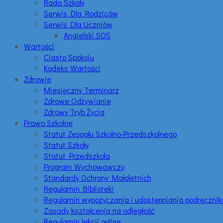
Rada Szkoły
Serwis Dla Rodziców
Serwis Dla Uczniów
Angielski SOS
Wartości
Ciasto Spokoju
Kodeks Wartości
Zdrowie
Miesięczny Terminarz
Zdrowe Odżywianie
Zdrowy Tryb Życia
Prawo Szkolne
Statut Zespołu Szkolno-Przedszkolnego
Statut Szkoły
Statut Przedszkola
Program Wychowawczy
Standardy Ochrony Małoletnich
Regulamin Biblioteki
Regulamin wypożyczania i udostępniania podręczni
Zasady kształcenia na odległość
Regulamin lekcji online