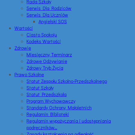
Rada Szkoły
Serwis Dla Rodziców
Serwis Dla Uczniów
Angielski SOS
Wartości
Ciasto Spokoju
Kodeks Wartości
Zdrowie
Miesięczny Terminarz
Zdrowe Odżywianie
Zdrowy Tryb Życia
Prawo Szkolne
Statut Zespołu Szkolno-Przedszkolnego
Statut Szkoły
Statut Przedszkola
Program Wychowawczy
Standardy Ochrony Małoletnich
Regulamin Biblioteki
Regulamin wypożyczania i udostępniania
podręczników…
Zasady kształcenia na odległość