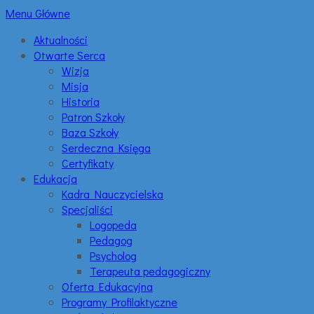
Menu Główne
Aktualności
Otwarte Serca
Wizja
Misja
Historia
Patron Szkoły
Baza Szkoły
Serdeczna Księga
Certyfikaty
Edukacja
Kadra Nauczycielska
Specjaliści
Logopeda
Pedagog
Psycholog
Terapeuta pedagogiczny
Oferta Edukacyjna
Programy Profilaktyczne