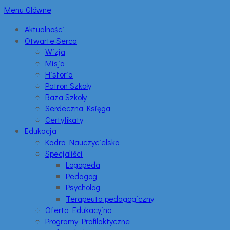
Menu Główne
Aktualności
Otwarte Serca
Wizja
Misja
Historia
Patron Szkoły
Baza Szkoły
Serdeczna Księga
Certyfikaty
Edukacja
Kadra Nauczycielska
Specjaliści
Logopeda
Pedagog
Psycholog
Terapeuta pedagogiczny
Oferta Edukacyjna
Programy Profilaktyczne