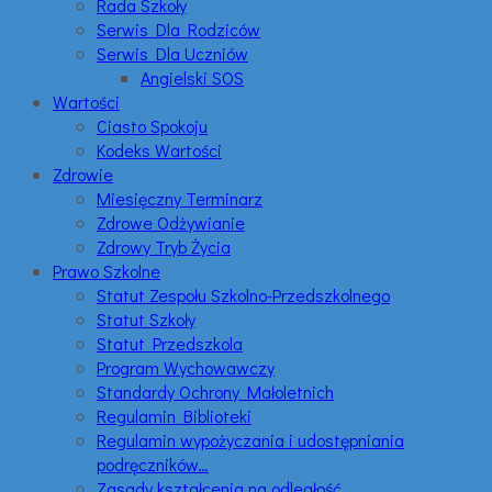
Rada Szkoły
Serwis Dla Rodziców
Serwis Dla Uczniów
Angielski SOS
Wartości
Ciasto Spokoju
Kodeks Wartości
Zdrowie
Miesięczny Terminarz
Zdrowe Odżywianie
Zdrowy Tryb Życia
Prawo Szkolne
Statut Zespołu Szkolno-Przedszkolnego
Statut Szkoły
Statut Przedszkola
Program Wychowawczy
Standardy Ochrony Małoletnich
Regulamin Biblioteki
Regulamin wypożyczania i udostępniania
podręczników…
Zasady kształcenia na odległość