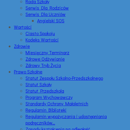
Rada Szkoły
Serwis Dla Rodziców
Serwis Dla Uczniów
Angielski SOS
Wartości
Ciasto Spokoju
Kodeks Wartości
Zdrowie
Miesięczny Terminarz
Zdrowe Odżywianie
Zdrowy Tryb Życia
Prawo Szkolne
Statut Zespołu Szkolno-Przedszkolnego
Statut Szkoły
Statut Przedszkola
Program Wychowawczy
Standardy Ochrony Małoletnich
Regulamin Biblioteki
Regulamin wypożyczania i udostępniania
podręczników…
Zasady kształcenia na odległość