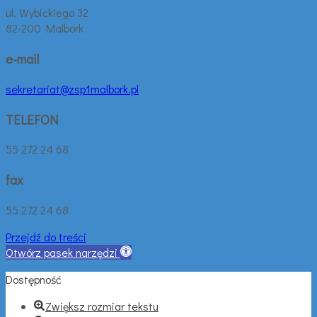
ul. Wybickiego 32
82-200 Malbork
e-mail
sekretariat@zsp1malbork.pl
TELEFON
55 272 24 68
fax
55 272 24 68
Przejdź do treści
Otwórz pasek narzędzi
Dostępność
Zwiększ rozmiar tekstu