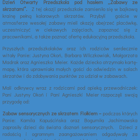
Dzień Otwarty Przedszkola pod hasłem ,,Zabawy ze
skrzatami”.
Z tej okazji przedszkole zamieniło się w bajkową
krainę pełną kolorowych skrzatów. Przybyli goście w
atmosferze wesołej zabawy mieli okazję obejrzeć placówkę,
uczestniczyć w ciekawych zajęciach, zapoznać się z
pracownikami, a także poznać ofertę edukacyjną przedszkola.
Przyszłych przedszkolaków oraz ich rodziców serdecznie
witały Panie: Justyna Okoń, Barbara Wilczkowiak, Małgorzata
Madrak oraz Agnieszka Meier. Każde dziecko otrzymało kartę-
mapę, która uprawniała małych gości do odwiedzin w salach
skrzatów i do zdobywania punktów za udział w zabawach.
Mali odkrywcy wraz z rodzicami pod opieką przewodniczek:
Pani Justyny Okoń i Pani Agnieszki Meier rozpoczęli swoją
przygodę od:
Zabaw
sensorycznych ze skrzatem Fiołkiem
–
podczas których
Panie: Kamila Kapuścińska oraz Bogumiła Jachimowska
zaprosiły dzieci do świata doznań sensorycznych. Dzieci z
radością i ogromnym zaangażowaniem odgadywały za