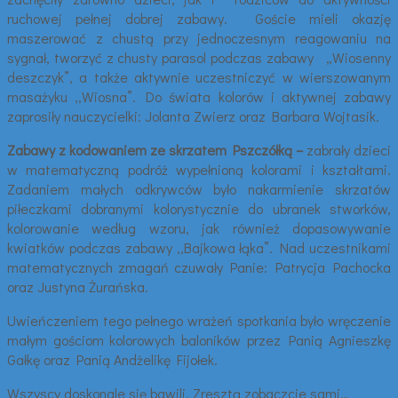
ruchowej pełnej dobrej zabawy. Goście mieli okazję
maszerować z chustą przy jednoczesnym reagowaniu na
sygnał, tworzyć z chusty parasol podczas zabawy „Wiosenny
deszczyk”, a także aktywnie uczestniczyć w wierszowanym
masażyku ,,Wiosna”. Do świata kolorów i aktywnej zabawy
zaprosiły nauczycielki: Jolanta Zwierz oraz Barbara Wojtasik.
Zabawy
z kodowaniem ze skrzatem Pszczółką –
zabrały dzieci
w matematyczną podróż wypełnioną kolorami i kształtami.
Zadaniem małych odkrywców było nakarmienie skrzatów
piłeczkami dobranymi kolorystycznie do ubranek stworków,
kolorowanie według wzoru, jak również dopasowywanie
kwiatków podczas zabawy ,,Bajkowa łąka”. Nad uczestnikami
matematycznych zmagań czuwały Panie: Patrycja Pachocka
oraz Justyna Żurańska.
Uwieńczeniem tego pełnego wrażeń spotkania było wręczenie
małym gościom kolorowych baloników przez Panią Agnieszkę
Gałkę oraz Panią Andżelikę Fijołek.
Wszyscy doskonale się bawili. Zresztą zobaczcie sami…