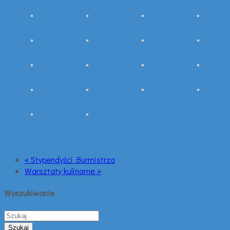
« Stypendyści Burmistrza
Warsztaty kulinarne »
Wyszukiwanie