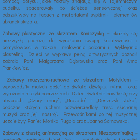
pomocą dotyku, jakie faktury znajdują się w tajemniczym
pudełku, spacerowały po ścieżce sensorycznej oraz
odszukiwały na tacach z materiałami sypkimi- elementów
ubranek skrzata.
Zabawy plastyczne ze skrzatem Koniczynką
–
okazały się
niezwykłą podróżą do wyrażania swojej kreatywności i
pomysłowości w trakcie
malowania palcami i
w
yklejania
plasteliną. Dzieci w wyprawę pełną artystycznych doznań
zabrała Pani Małgorzata Dąbrowska oraz Pani Anna
Frankiewicz.
Zabawy
muzyczno-ruchowe ze skrzatem Motylkiem –
wprowadziły małych gości do świata dźwięku, rytmu oraz
wyrażania muzyki poprzez ruch. Dzieci świetnie bawiły się przy
utworach: „Czary- mary”, „Bravado” i ,,Deszczyk stuka”,
podczas których ruchem odzwierciedlały treść słuchanej
muzyki oraz jej nastrój. Przewodnikami po tej muzycznej
uczcie były Panie: Monika Rugała oraz Joanna Sarnowska.
Zabawy
z chustą animacyjną ze skrzatem Niezapominajką –
zachęciły zarówno dzieci, jak i rodziców do aktywności