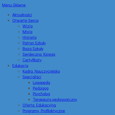
Menu Główne
Aktualności
Otwarte Serca
Wizja
Misja
Historia
Patron Szkoły
Baza Szkoły
Serdeczna Księga
Certyfikaty
Edukacja
Kadra Nauczycielska
Specjaliści
Logopeda
Pedagog
Psycholog
Terapeuta pedagogiczny
Oferta Edukacyjna
Programy Profilaktyczne