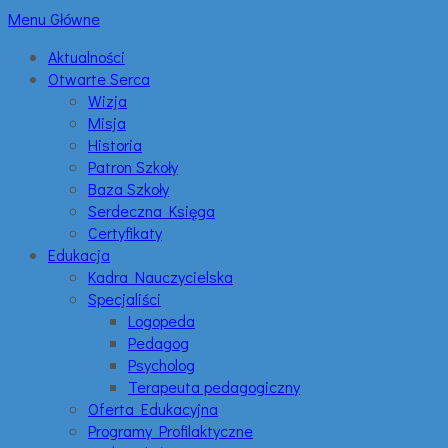
Menu Główne
Aktualności
Otwarte Serca
Wizja
Misja
Historia
Patron Szkoły
Baza Szkoły
Serdeczna Księga
Certyfikaty
Edukacja
Kadra Nauczycielska
Specjaliści
Logopeda
Pedagog
Psycholog
Terapeuta pedagogiczny
Oferta Edukacyjna
Programy Profilaktyczne