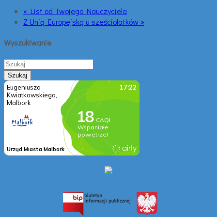
« List od Twojego Nauczyciela
Z Unią Europejską u sześciolatków »
Wyszukiwanie