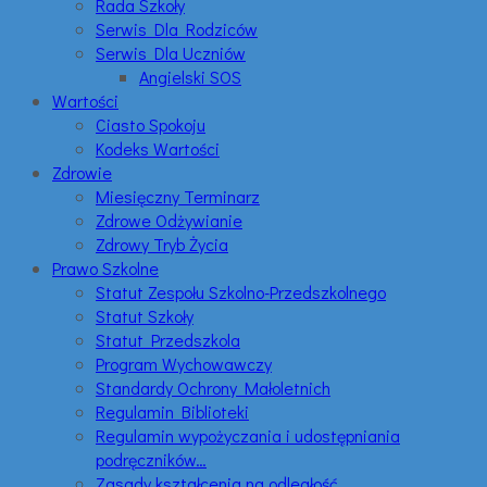
Rada Szkoły
Serwis Dla Rodziców
Serwis Dla Uczniów
Angielski SOS
Wartości
Ciasto Spokoju
Kodeks Wartości
Zdrowie
Miesięczny Terminarz
Zdrowe Odżywianie
Zdrowy Tryb Życia
Prawo Szkolne
Statut Zespołu Szkolno-Przedszkolnego
Statut Szkoły
Statut Przedszkola
Program Wychowawczy
Standardy Ochrony Małoletnich
Regulamin Biblioteki
Regulamin wypożyczania i udostępniania
podręczników…
Zasady kształcenia na odległość