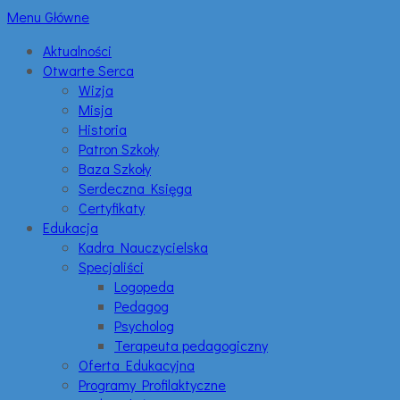
Menu Główne
Aktualności
Otwarte Serca
Wizja
Misja
Historia
Patron Szkoły
Baza Szkoły
Serdeczna Księga
Certyfikaty
Edukacja
Kadra Nauczycielska
Specjaliści
Logopeda
Pedagog
Psycholog
Terapeuta pedagogiczny
Oferta Edukacyjna
Programy Profilaktyczne