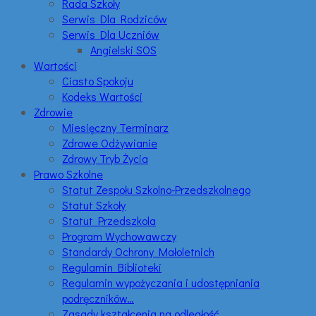
Rada Szkoły
Serwis Dla Rodziców
Serwis Dla Uczniów
Angielski SOS
Wartości
Ciasto Spokoju
Kodeks Wartości
Zdrowie
Miesięczny Terminarz
Zdrowe Odżywianie
Zdrowy Tryb Życia
Prawo Szkolne
Statut Zespołu Szkolno-Przedszkolnego
Statut Szkoły
Statut Przedszkola
Program Wychowawczy
Standardy Ochrony Małoletnich
Regulamin Biblioteki
Regulamin wypożyczania i udostępniania
podręczników…
Zasady kształcenia na odległość