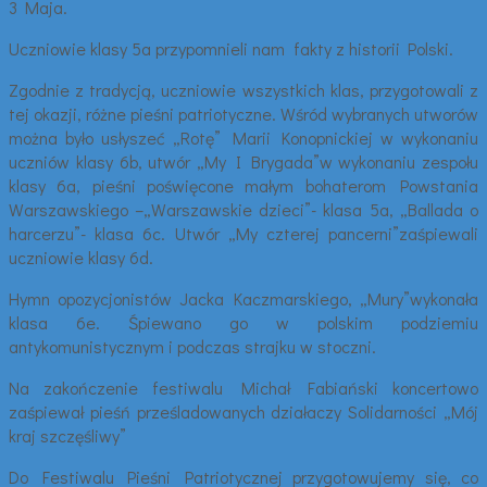
3 Maja.
Uczniowie klasy 5a przypomnieli nam fakty z historii Polski.
Zgodnie z tradycją, uczniowie wszystkich klas, przygotowali z
tej okazji, różne pieśni patriotyczne. Wśród wybranych utworów
można było usłyszeć „Rotę” Marii Konopnickiej w wykonaniu
uczniów klasy 6b, utwór „My I Brygada”w wykonaniu zespołu
klasy 6a, pieśni poświęcone małym bohaterom Powstania
Warszawskiego –„Warszawskie dzieci”- klasa 5a, „Ballada o
harcerzu”- klasa 6c. Utwór „My czterej pancerni”zaśpiewali
uczniowie klasy 6d.
Hymn opozycjonistów Jacka Kaczmarskiego, „Mury”wykonała
klasa 6e. Śpiewano go w polskim podziemiu
antykomunistycznym i podczas strajku w stoczni.
Na zakończenie festiwalu Michał Fabiański koncertowo
zaśpiewał pieśń prześladowanych działaczy Solidarności „Mój
kraj szczęśliwy”
Do Festiwalu Pieśni Patriotycznej przygotowujemy się, co