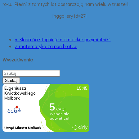
roku. Pieśni z tamtych lat dostarczają nam wielu wzruszeń.
[nggallery id=27]
« Klasa 6a stopniuje niemieckie przymiotniki.
Z matematyką za pan brat! »
Wyszukiwanie