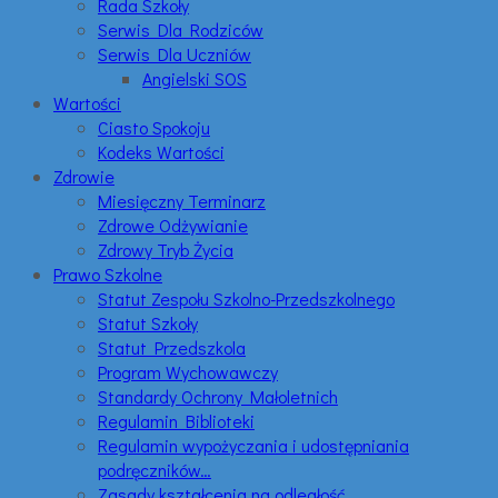
Rada Szkoły
Serwis Dla Rodziców
Serwis Dla Uczniów
Angielski SOS
Wartości
Ciasto Spokoju
Kodeks Wartości
Zdrowie
Miesięczny Terminarz
Zdrowe Odżywianie
Zdrowy Tryb Życia
Prawo Szkolne
Statut Zespołu Szkolno-Przedszkolnego
Statut Szkoły
Statut Przedszkola
Program Wychowawczy
Standardy Ochrony Małoletnich
Regulamin Biblioteki
Regulamin wypożyczania i udostępniania
podręczników…
Zasady kształcenia na odległość