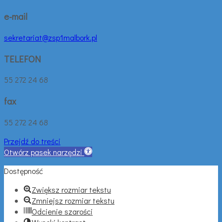
e-mail
sekretariat@zsp1malbork.pl
TELEFON
55 272 24 68
fax
55 272 24 68
Przejdź do treści
Otwórz pasek narzędzi
Dostępność
Zwiększ rozmiar tekstu
Zmniejsz rozmiar tekstu
Odcienie szarości