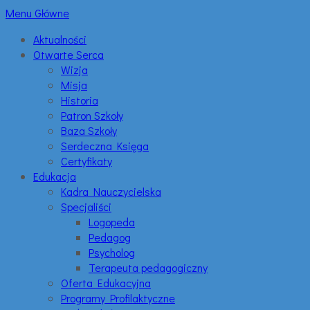
Menu Główne
Aktualności
Otwarte Serca
Wizja
Misja
Historia
Patron Szkoły
Baza Szkoły
Serdeczna Księga
Certyfikaty
Edukacja
Kadra Nauczycielska
Specjaliści
Logopeda
Pedagog
Psycholog
Terapeuta pedagogiczny
Oferta Edukacyjna
Programy Profilaktyczne