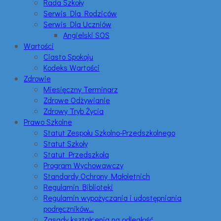
Rada Szkoły
Serwis Dla Rodziców
Serwis Dla Uczniów
Angielski SOS
Wartości
Ciasto Spokoju
Kodeks Wartości
Zdrowie
Miesięczny Terminarz
Zdrowe Odżywianie
Zdrowy Tryb Życia
Prawo Szkolne
Statut Zespołu Szkolno-Przedszkolnego
Statut Szkoły
Statut Przedszkola
Program Wychowawczy
Standardy Ochrony Małoletnich
Regulamin Biblioteki
Regulamin wypożyczania i udostępniania
podręczników…
Zasady kształcenia na odległość