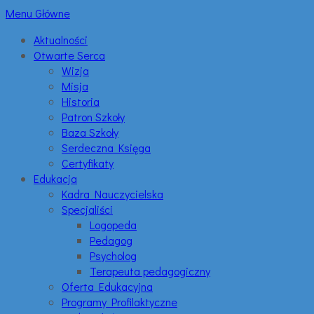
Menu Główne
Aktualności
Otwarte Serca
Wizja
Misja
Historia
Patron Szkoły
Baza Szkoły
Serdeczna Księga
Certyfikaty
Edukacja
Kadra Nauczycielska
Specjaliści
Logopeda
Pedagog
Psycholog
Terapeuta pedagogiczny
Oferta Edukacyjna
Programy Profilaktyczne