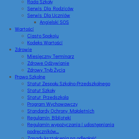
Rada Szkoły
Serwis Dla Rodziców
Serwis Dla Uczniów
Angielski SOS
Wartości
Ciasto Spokoju
Kodeks Wartości
Zdrowie
Miesięczny Terminarz
Zdrowe Odżywianie
Zdrowy Tryb Życia
Prawo Szkolne
Statut Zespołu Szkolno-Przedszkolnego
Statut Szkoły
Statut Przedszkola
Program Wychowawczy
Standardy Ochrony Małoletnich
Regulamin Biblioteki
Regulamin wypożyczania i udostępniania
podręczników…
Zasady kształcenia na odległość