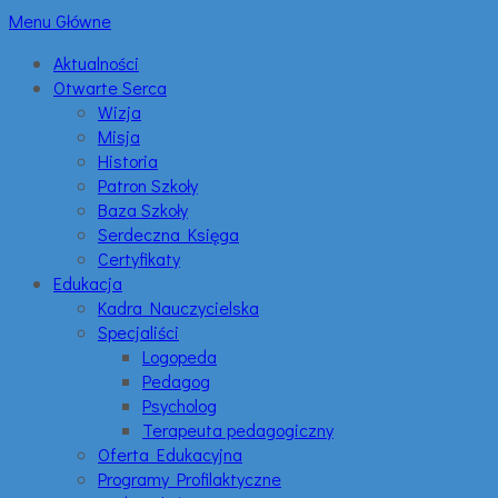
Menu Główne
Aktualności
Otwarte Serca
Wizja
Misja
Historia
Patron Szkoły
Baza Szkoły
Serdeczna Księga
Certyfikaty
Edukacja
Kadra Nauczycielska
Specjaliści
Logopeda
Pedagog
Psycholog
Terapeuta pedagogiczny
Oferta Edukacyjna
Programy Profilaktyczne