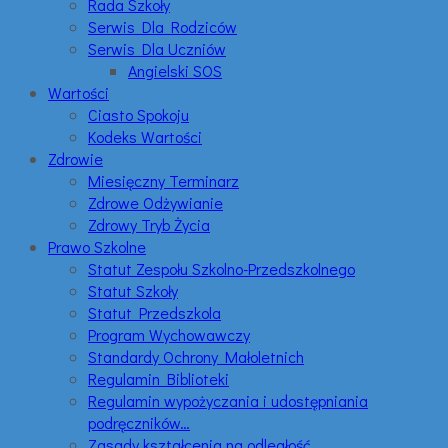
Rada Szkoły
Serwis Dla Rodziców
Serwis Dla Uczniów
Angielski SOS
Wartości
Ciasto Spokoju
Kodeks Wartości
Zdrowie
Miesięczny Terminarz
Zdrowe Odżywianie
Zdrowy Tryb Życia
Prawo Szkolne
Statut Zespołu Szkolno-Przedszkolnego
Statut Szkoły
Statut Przedszkola
Program Wychowawczy
Standardy Ochrony Małoletnich
Regulamin Biblioteki
Regulamin wypożyczania i udostępniania
podręczników…
Zasady kształcenia na odległość