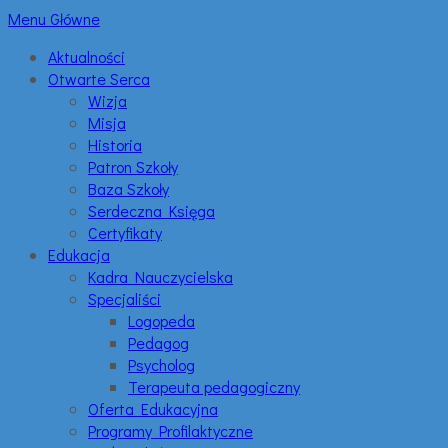
Menu Główne
Aktualności
Otwarte Serca
Wizja
Misja
Historia
Patron Szkoły
Baza Szkoły
Serdeczna Księga
Certyfikaty
Edukacja
Kadra Nauczycielska
Specjaliści
Logopeda
Pedagog
Psycholog
Terapeuta pedagogiczny
Oferta Edukacyjna
Programy Profilaktyczne