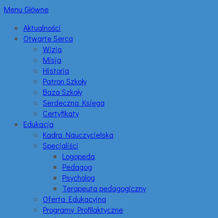
Menu Główne
Aktualności
Otwarte Serca
Wizja
Misja
Historia
Patron Szkoły
Baza Szkoły
Serdeczna Księga
Certyfikaty
Edukacja
Kadra Nauczycielska
Specjaliści
Logopeda
Pedagog
Psycholog
Terapeuta pedagogiczny
Oferta Edukacyjna
Programy Profilaktyczne