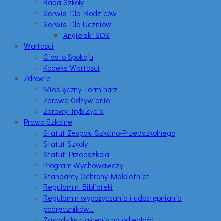
Rada Szkoły
Serwis Dla Rodziców
Serwis Dla Uczniów
Angielski SOS
Wartości
Ciasto Spokoju
Kodeks Wartości
Zdrowie
Miesięczny Terminarz
Zdrowe Odżywianie
Zdrowy Tryb Życia
Prawo Szkolne
Statut Zespołu Szkolno-Przedszkolnego
Statut Szkoły
Statut Przedszkola
Program Wychowawczy
Standardy Ochrony Małoletnich
Regulamin Biblioteki
Regulamin wypożyczania i udostępniania
podręczników…
Zasady kształcenia na odległość