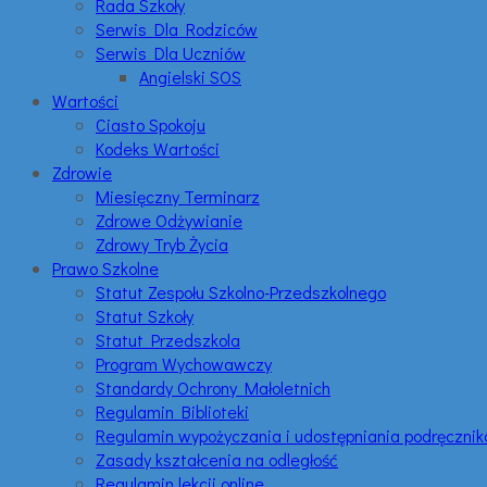
Rada Szkoły
Serwis Dla Rodziców
Serwis Dla Uczniów
Angielski SOS
Wartości
Ciasto Spokoju
Kodeks Wartości
Zdrowie
Miesięczny Terminarz
Zdrowe Odżywianie
Zdrowy Tryb Życia
Prawo Szkolne
Statut Zespołu Szkolno-Przedszkolnego
Statut Szkoły
Statut Przedszkola
Program Wychowawczy
Standardy Ochrony Małoletnich
Regulamin Biblioteki
Regulamin wypożyczania i udostępniania podręczni
Zasady kształcenia na odległość
Regulamin lekcji online