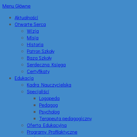
Menu Główne
Aktualności
Otwarte Serca
Wizja
Misja
Historia
Patron Szkoły
Baza Szkoły
Serdeczna Księga
Certyfikaty
Edukacja
Kadra Nauczycielska
Specjaliści
Logopeda
Pedagog
Psycholog
Terapeuta pedagogiczny
Oferta Edukacyjna
Programy Profilaktyczne