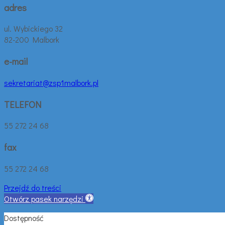
adres
ul. Wybickiego 32
82-200 Malbork
e-mail
sekretariat@zsp1malbork.pl
TELEFON
55 272 24 68
fax
55 272 24 68
Przejdź do treści
Otwórz pasek narzędzi
Dostępność