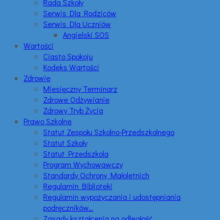
Rada Szkoły
Serwis Dla Rodziców
Serwis Dla Uczniów
Angielski SOS
Wartości
Ciasto Spokoju
Kodeks Wartości
Zdrowie
Miesięczny Terminarz
Zdrowe Odżywianie
Zdrowy Tryb Życia
Prawo Szkolne
Statut Zespołu Szkolno-Przedszkolnego
Statut Szkoły
Statut Przedszkola
Program Wychowawczy
Standardy Ochrony Małoletnich
Regulamin Biblioteki
Regulamin wypożyczania i udostępniania
podręczników…
Zasady kształcenia na odległość