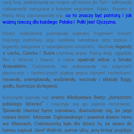
swój kraj, podróżowały po mapie od morza do Tatr i odkrywały
ciekawostki związane z każdym regionem Polski. Razem z
Panią Anią zastanawiały się,
co to znaczy być patriotą i jak
ważną rzeczą dla każdego Polaka i Polki jest Ojczyzna.
Dzieci codziennie poznawały wybrany fragment historii
naszego państwa, jego symbole narodowe oraz baśnie i
legendy związane z największymi miastami. Słuchały
legendy
o Lechu, Czechu i Rusie
czytanej przez Panią Anię, oglądały
film o Warsie i Sawie, a także
spektakl online o Smoku
Wawelskim.
Codziennie też wykonywały na zajęciach
plastyczno – technicznych piękne prace różnymi technikami:
rysowały, stemplowały, wydzierały, wycinały i sklejały flagę,
godło, ilustracje do legend.
Koniczynki poznały też
wiersz Władysława Bełzy: „Katechizm
polskiego dziecka”
i nauczyły się go pięknie recytować.
Śpiewały również hymn narodowy, dowiedziały się, że jego
nazwa brzmi: Mazurek Dąbrowskiego i powstał dawno temu
we Włoszech.
Ciekawostką było dla dzieci to, że słowa do
hymnu napisał Józef Wybicki, patron ulicy, przy której znajduje