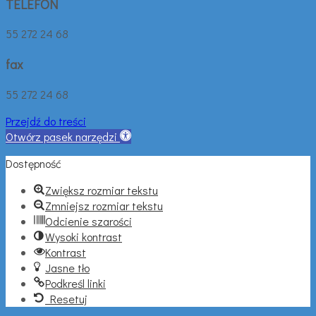
TELEFON
55 272 24 68
fax
55 272 24 68
Przejdź do treści
Otwórz pasek narzędzi
Dostępność
Zwiększ rozmiar tekstu
Zmniejsz rozmiar tekstu
Odcienie szarości
Wysoki kontrast
Kontrast
Jasne tło
Podkreśl linki
Resetuj