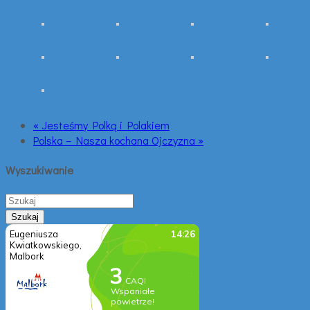
« Jesteśmy Polką i Polakiem
Polska – Nasza kochana Ojczyzna »
Wyszukiwanie