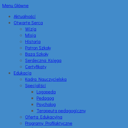
Menu Główne
Aktualności
Otwarte Serca
Wizja
Misja
Historia
Patron Szkoły
Baza Szkoły
Serdeczna Księga
Certyfikaty
Edukacja
Kadra Nauczycielska
Specjaliści
Logopeda
Pedagog
Psycholog
Terapeuta pedagogiczny
Oferta Edukacyjna
Programy Profilaktyczne