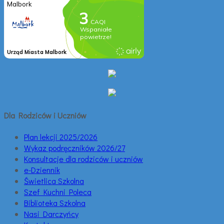
Dla Rodziców i Uczniów
Plan lekcji 2025/2026
Wykaz podręczników 2026/27
Konsultacje dla rodziców i uczniów
e-Dziennik
Świetlica Szkolna
Szef Kuchni Poleca
Biblioteka Szkolna
Nasi Darczyńcy