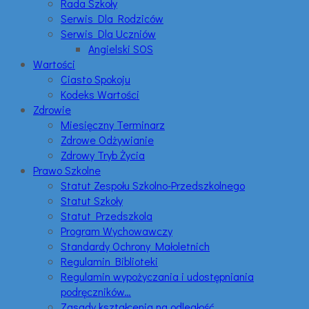
Rada Szkoły
Serwis Dla Rodziców
Serwis Dla Uczniów
Angielski SOS
Wartości
Ciasto Spokoju
Kodeks Wartości
Zdrowie
Miesięczny Terminarz
Zdrowe Odżywianie
Zdrowy Tryb Życia
Prawo Szkolne
Statut Zespołu Szkolno-Przedszkolnego
Statut Szkoły
Statut Przedszkola
Program Wychowawczy
Standardy Ochrony Małoletnich
Regulamin Biblioteki
Regulamin wypożyczania i udostępniania
podręczników…
Zasady kształcenia na odległość