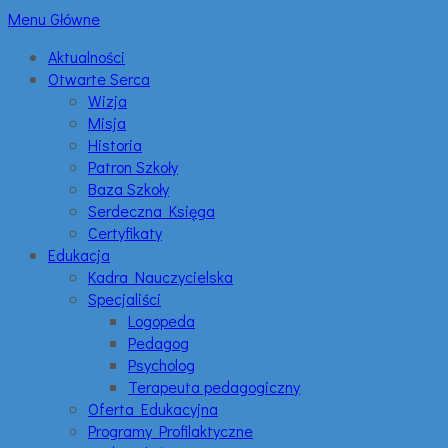
Menu Główne
Aktualności
Otwarte Serca
Wizja
Misja
Historia
Patron Szkoły
Baza Szkoły
Serdeczna Księga
Certyfikaty
Edukacja
Kadra Nauczycielska
Specjaliści
Logopeda
Pedagog
Psycholog
Terapeuta pedagogiczny
Oferta Edukacyjna
Programy Profilaktyczne