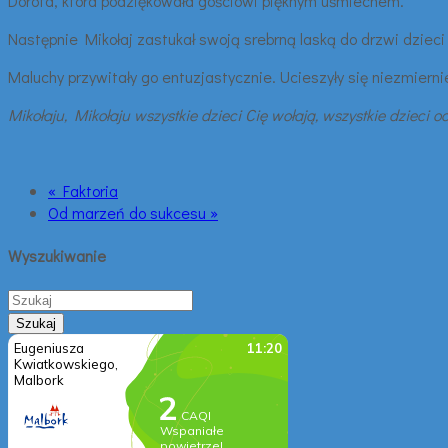
Dorota, która podziękowała gościowi pięknym uśmiechem.
Następnie Mikołaj zastukał swoją srebrną laską do drzwi dzieci
Maluchy przywitały go entuzjastycznie. Ucieszyły się niezmier
Mikołaju, Mikołaju wszystkie dzieci Cię wołają, wszystkie dzieci 
« Faktoria
Od marzeń do sukcesu »
Wyszukiwanie