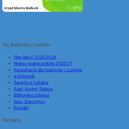
Dla Rodziców i Uczniów
Plan lekcji 2025/2026
Wykaz podręczników 2026/27
Konsultacje dla rodziców i uczniów
e-Dziennik
Świetlica Szkolna
Szef Kuchni Poleca
Biblioteka Szkolna
Nasi Darczyńcy
Kontakt
Partnerzy