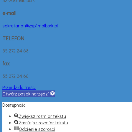
82-200 Malbork
e-mail
sekretariat@zsp1malbork.pl
TELEFON
55 272 24 68
fax
55 272 24 68
Przejdź do treści
Otwórz pasek narzędzi
Dostępność
Zwiększ rozmiar tekstu
Zmniejsz rozmiar tekstu
Odcienie szarości