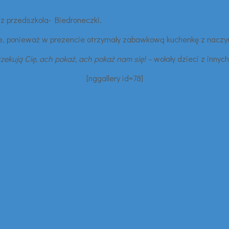
 z przedszkola- Biedroneczki.
nie, ponieważ w prezencie otrzymały zabawkową kuchenkę z naczyn
oczekują Cię, ach pokaż, ach pokaż nam się! –
wołały dzieci z innych
[nggallery id=78]