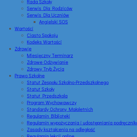
Rada Szkoły
Serwis Dla Rodziców
Serwis Dla Uczniów
Angielski SOS
Wartości
Ciasto Spokoju
Kodeks Wartości
Zdrowie
Miesięczny Terminarz
Zdrowe Odżywianie
Zdrowy Tryb Życia
Prawo Szkolne
Statut Zespołu Szkolno-Przedszkolnego
Statut Szkoły
Statut Przedszkola
Program Wychowawczy
Standardy Ochrony Małoletnich
Regulamin Biblioteki
Regulamin wypożyczania i udostępniania podręczni
Zasady kształcenia na odległość
Regulamin lekcji online