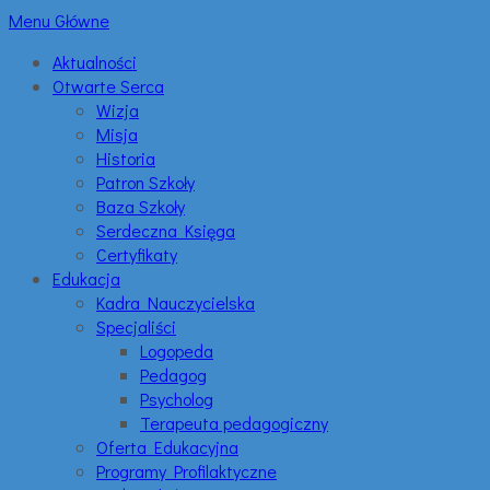
Menu Główne
Aktualności
Otwarte Serca
Wizja
Misja
Historia
Patron Szkoły
Baza Szkoły
Serdeczna Księga
Certyfikaty
Edukacja
Kadra Nauczycielska
Specjaliści
Logopeda
Pedagog
Psycholog
Terapeuta pedagogiczny
Oferta Edukacyjna
Programy Profilaktyczne