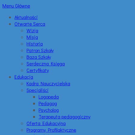
Menu Główne
Aktualności
Otwarte Serca
Wizja
Misja
Historia
Patron Szkoły
Baza Szkoły
Serdeczna Księga
Certyfikaty
Edukacja
Kadra Nauczycielska
Specjaliści
Logopeda
Pedagog
Psycholog
Terapeuta pedagogiczny
Oferta Edukacyjna
Programy Profilaktyczne