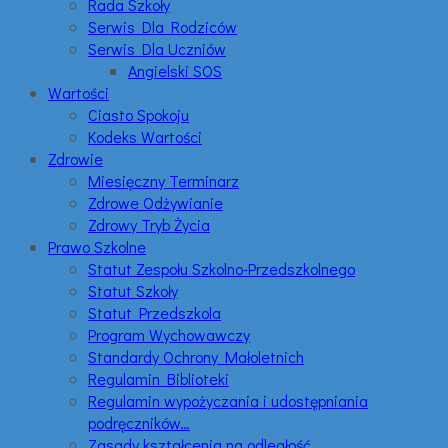
Rada Szkoły
Serwis Dla Rodziców
Serwis Dla Uczniów
Angielski SOS
Wartości
Ciasto Spokoju
Kodeks Wartości
Zdrowie
Miesięczny Terminarz
Zdrowe Odżywianie
Zdrowy Tryb Życia
Prawo Szkolne
Statut Zespołu Szkolno-Przedszkolnego
Statut Szkoły
Statut Przedszkola
Program Wychowawczy
Standardy Ochrony Małoletnich
Regulamin Biblioteki
Regulamin wypożyczania i udostępniania
podręczników…
Zasady kształcenia na odległość