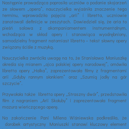
Następnie prowadząca poprosiła uczniów o podanie skojarzeń
ze słowem „opera”, nauczycielka wyjaśniła znaczenie tego
terminu, wprowadziła pojęcia „arii” i libretta, uczniowie
zanotowali definicje w zeszytach. Dowiedzieli się, że aria to
pieśń solowa z akompaniamentem instrumentalnym,
wchodząca w skład opery i stanowiąca wyodrębniony,
samodzielny fragment natomiast libretto – tekst słowny opery
związany ściśle z muzyką.
Nauczycielka zwróciła uwagę na to, że Stanisława Moniuszkę
określa się mianem „ojca polskiej opery narodowej”, omówiła
libretta opery „Halka”, zaprezentowała filmy z fragmentami
arii „Gdyby rannym słonkiem” oraz „Szumią jodły na gór
szczycie”.
Przywołała także libretta opery „Straszny dwór”, przedstawiła
film z nagraniem „Arii Skołuby” i zaprezentowała fragment
mazura wieńczącego operę.
Na zakończenie Pani Milena Wiśniewska podkreśliła, że
dorobek artystyczny Moniuszki stanowi kluczowy element