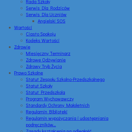
Rada Szkoły
Serwis Dla Rodziców
Serwis Dla Uczniów
Angielski SOS
Wartości
Ciasto Spokoju
Kodeks Wartości
Zdrowie
Miesięczny Terminarz
Zdrowe Odżywianie
Zdrowy Tryb Życia
Prawo Szkolne
Statut Zespołu Szkolno-Przedszkolnego
Statut Szkoły
Statut Przedszkola
Program Wychowawczy
Standardy Ochrony Małoletnich
Regulamin Biblioteki
Regulamin wypożyczania i udostępniania
podręczników…
Zasady kształcenia na odległość