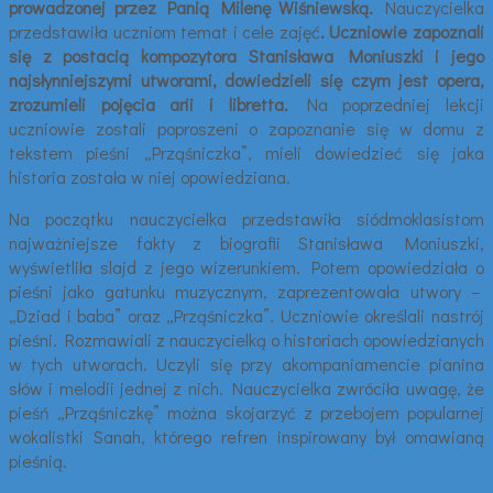
prowadzonej przez Panią Milenę Wiśniewską.
Nauczycielka
przedstawiła uczniom temat i cele zajęć
. Uczniowie zapoznali
się z postacią kompozytora Stanisława Moniuszki i jego
najsłynniejszymi utworami, dowiedzieli się czym jest opera,
zrozumieli pojęcia arii i libretta.
Na poprzedniej lekcji
uczniowie zostali poproszeni o zapoznanie się w domu z
tekstem pieśni „Prząśniczka”, mieli dowiedzieć się jaka
historia została w niej opowiedziana.
Na początku nauczycielka przedstawiła siódmoklasistom
najważniejsze fakty z biografii Stanisława Moniuszki,
wyświetliła slajd z jego wizerunkiem. Potem opowiedziała o
pieśni jako gatunku muzycznym, zaprezentowała utwory –
„Dziad i baba” oraz „Prząśniczka”. Uczniowie określali nastrój
pieśni. Rozmawiali z nauczycielką o historiach opowiedzianych
w tych utworach. Uczyli się przy akompaniamencie pianina
słów i melodii jednej z nich. Nauczycielka zwróciła uwagę, że
pieśń „Prząśniczkę” można skojarzyć z przebojem popularnej
wokalistki Sanah, którego refren inspirowany był omawianą
pieśnią.