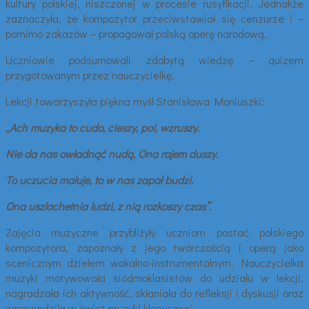
kultury polskiej, niszczonej w procesie rusyfikacji. Jednakże
zaznaczyła, że kompozytor przeciwstawiał się cenzurze i –
pomimo zakazów – propagował polską operę narodową.
Uczniowie podsumowali zdobytą wiedzę – quizem
przygotowanym przez nauczycielkę.
Lekcji towarzyszyła piękna myśl Stanisława Moniuszki:
„Ach muzyka to cudo, cieszy, poi, wzruszy.
Nie da nas owładnąć nudą, Ona rajem duszy.
To uczucia maluje, to w nas zapał budzi.
Ona uszlachetnia ludzi, z nią rozkoszy czas”.
Zajęcia muzyczne przybliżyły uczniom postać polskiego
kompozytora, zapoznały z jego twórczością i operą jako
scenicznym dziełem wokalno-instrumentalnym. Nauczycielka
muzyki motywowała siódmoklasistów do udziału w lekcji,
nagradzała ich aktywność, skłaniała do refleksji i dyskusji oraz
wprowadziła w świat muzyki klasycznej.