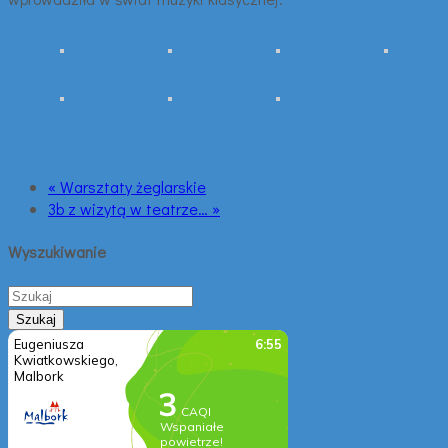
« Warsztaty żeglarskie
3b z wizytą w teatrze… »
Wyszukiwanie