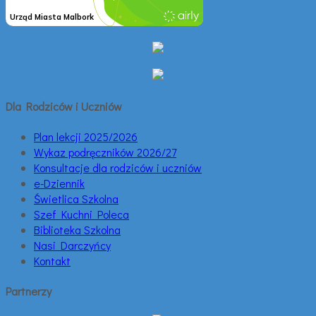
Dla Rodziców i Uczniów
Plan lekcji 2025/2026
Wykaz podręczników 2026/27
Konsultacje dla rodziców i uczniów
e-Dziennik
Świetlica Szkolna
Szef Kuchni Poleca
Biblioteka Szkolna
Nasi Darczyńcy
Kontakt
Partnerzy