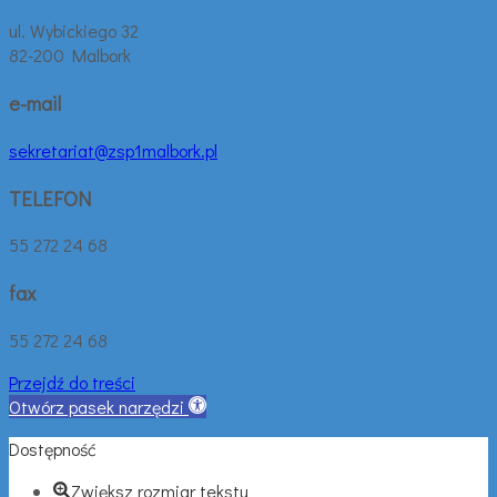
ul. Wybickiego 32
82-200 Malbork
e-mail
sekretariat@zsp1malbork.pl
TELEFON
55 272 24 68
fax
55 272 24 68
Przejdź do treści
Otwórz pasek narzędzi
Dostępność
Zwiększ rozmiar tekstu