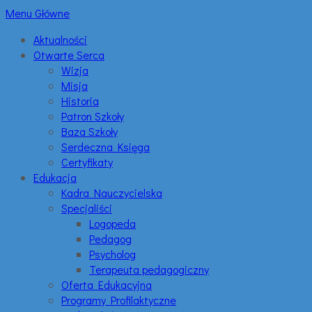
Menu Główne
Aktualności
Otwarte Serca
Wizja
Misja
Historia
Patron Szkoły
Baza Szkoły
Serdeczna Księga
Certyfikaty
Edukacja
Kadra Nauczycielska
Specjaliści
Logopeda
Pedagog
Psycholog
Terapeuta pedagogiczny
Oferta Edukacyjna
Programy Profilaktyczne