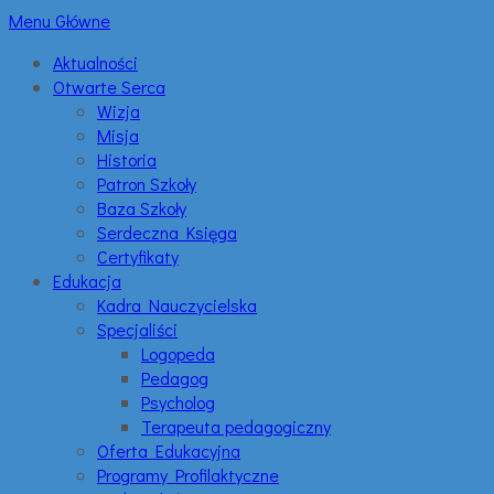
Menu Główne
Aktualności
Otwarte Serca
Wizja
Misja
Historia
Patron Szkoły
Baza Szkoły
Serdeczna Księga
Certyfikaty
Edukacja
Kadra Nauczycielska
Specjaliści
Logopeda
Pedagog
Psycholog
Terapeuta pedagogiczny
Oferta Edukacyjna
Programy Profilaktyczne