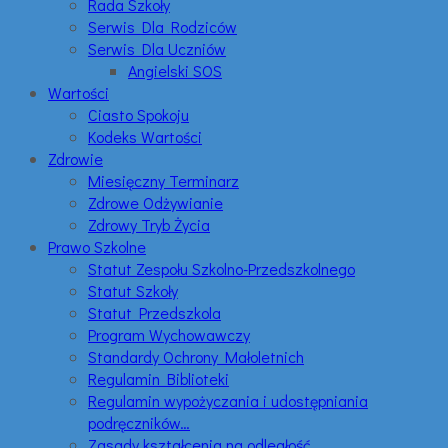
Rada Szkoły
Serwis Dla Rodziców
Serwis Dla Uczniów
Angielski SOS
Wartości
Ciasto Spokoju
Kodeks Wartości
Zdrowie
Miesięczny Terminarz
Zdrowe Odżywianie
Zdrowy Tryb Życia
Prawo Szkolne
Statut Zespołu Szkolno-Przedszkolnego
Statut Szkoły
Statut Przedszkola
Program Wychowawczy
Standardy Ochrony Małoletnich
Regulamin Biblioteki
Regulamin wypożyczania i udostępniania
podręczników…
Zasady kształcenia na odległość