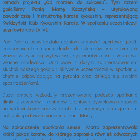
ramach projektu „Od marzeń do sukcesu”. Tym razem
gościliśmy Panią Martę Kaczyńską – utytułowaną
zawodniczkę i instruktorkę karate kyokushin, reprezentującą
Kwidzyński Klub Kyokushin Karate. W spotkaniu uczestniczyli
uczniowie klas IV–VI.
Pani Marta opowiedziała uczniom o swojej sportowej pasji,
codziennych treningach, drodze do sukcesów oraz o tym, jak
ważne w życiu są wytrwałość, systematyczność i wiara we
własne możliwości. Uczniowie z dużym zainteresowaniem
słuchali naszego gościa i aktywnie uczestniczyli w spotkaniu,
chętnie odpowiadając na pytania oraz dzieląc się swoimi
spostrzeżeniami.
Duże emocje wzbudziły prezentowane podczas spotkania
filmiki z zawodów i treningów. Uczniowie żywiołowo reagowali
na widowiskowe pokazy karate i z ogromnym entuzjazmem
oglądali sportowe osiągnięcia Pani Marty.
Na zakończenie spotkania sensei Marta zaprezentowała
krótki pokaz karate, do którego zaprosiła również odważnych