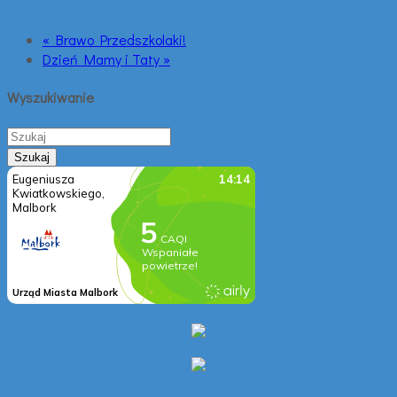
« Brawo Przedszkolaki!
Dzień Mamy i Taty »
Wyszukiwanie