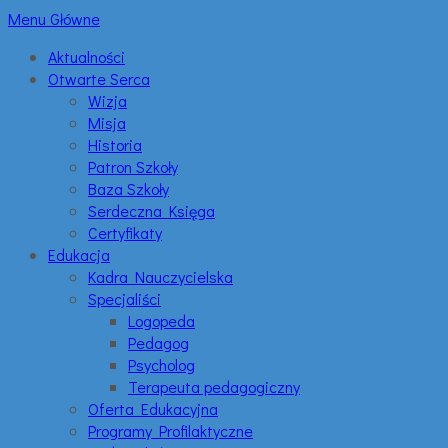
Menu Główne
Aktualności
Otwarte Serca
Wizja
Misja
Historia
Patron Szkoły
Baza Szkoły
Serdeczna Księga
Certyfikaty
Edukacja
Kadra Nauczycielska
Specjaliści
Logopeda
Pedagog
Psycholog
Terapeuta pedagogiczny
Oferta Edukacyjna
Programy Profilaktyczne