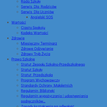
Rada Szkoły
Serwis Dla Rodziców
Serwis Dla Uczniów
Angielski SOS
Wartości
Ciasto Spokoju
Kodeks Wartości
Zdrowie
Miesięczny Terminarz
Zdrowe Odżywianie
Zdrowy Tryb Życia
Prawo Szkolne
Statut Zespołu Szkolno-Przedszkolnego
Statut Szkoły
Statut Przedszkola
Program Wychowawczy
Standardy Ochrony Małoletnich
Regulamin Biblioteki
Regulamin wypożyczania i udostępniania
podręczników…
Zasady kształcenia na odległość