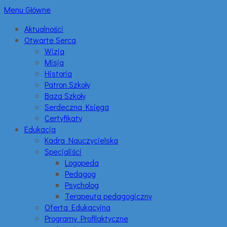
Menu Główne
Aktualności
Otwarte Serca
Wizja
Misja
Historia
Patron Szkoły
Baza Szkoły
Serdeczna Księga
Certyfikaty
Edukacja
Kadra Nauczycielska
Specjaliści
Logopeda
Pedagog
Psycholog
Terapeuta pedagogiczny
Oferta Edukacyjna
Programy Profilaktyczne