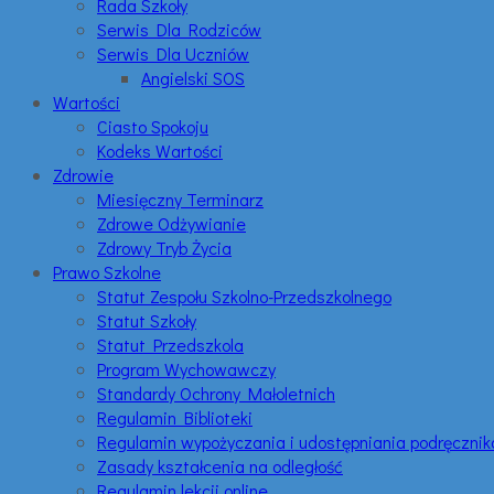
Rada Szkoły
Serwis Dla Rodziców
Serwis Dla Uczniów
Angielski SOS
Wartości
Ciasto Spokoju
Kodeks Wartości
Zdrowie
Miesięczny Terminarz
Zdrowe Odżywianie
Zdrowy Tryb Życia
Prawo Szkolne
Statut Zespołu Szkolno-Przedszkolnego
Statut Szkoły
Statut Przedszkola
Program Wychowawczy
Standardy Ochrony Małoletnich
Regulamin Biblioteki
Regulamin wypożyczania i udostępniania podręczni
Zasady kształcenia na odległość
Regulamin lekcji online