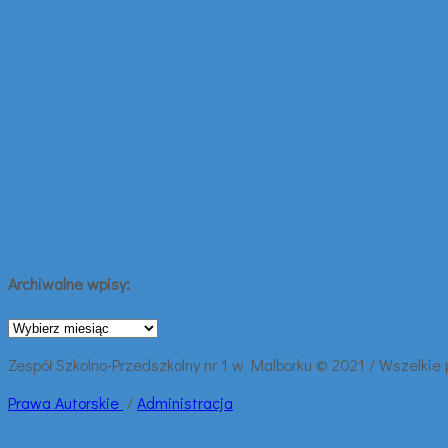
Archiwalne wpisy:
Archiwalne
wpisy:
Zespół Szkolno-Przedszkolny nr 1 w Malborku © 2021 / Wszelkie
Prawa
Autorskie
/
Administracja