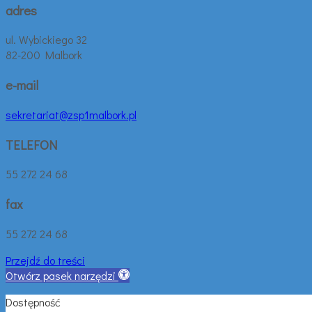
adres
ul. Wybickiego 32
82-200 Malbork
e-mail
sekretariat@zsp1malbork.pl
TELEFON
55 272 24 68
fax
55 272 24 68
Przejdź do treści
Otwórz pasek narzędzi
Dostępność