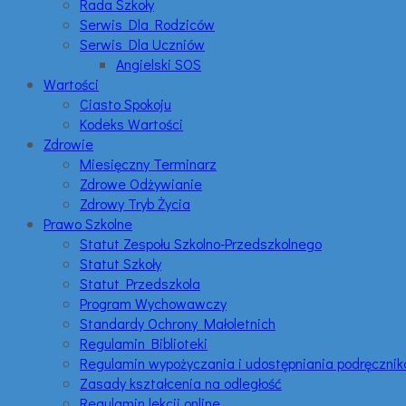
Rada Szkoły
Serwis Dla Rodziców
Serwis Dla Uczniów
Angielski SOS
Wartości
Ciasto Spokoju
Kodeks Wartości
Zdrowie
Miesięczny Terminarz
Zdrowe Odżywianie
Zdrowy Tryb Życia
Prawo Szkolne
Statut Zespołu Szkolno-Przedszkolnego
Statut Szkoły
Statut Przedszkola
Program Wychowawczy
Standardy Ochrony Małoletnich
Regulamin Biblioteki
Regulamin wypożyczania i udostępniania podręczni
Zasady kształcenia na odległość
Regulamin lekcji online