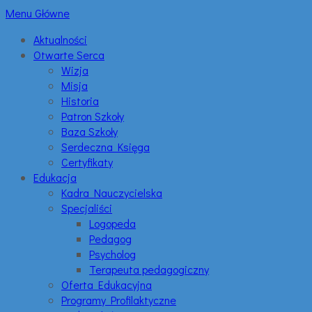
Menu Główne
Aktualności
Otwarte Serca
Wizja
Misja
Historia
Patron Szkoły
Baza Szkoły
Serdeczna Księga
Certyfikaty
Edukacja
Kadra Nauczycielska
Specjaliści
Logopeda
Pedagog
Psycholog
Terapeuta pedagogiczny
Oferta Edukacyjna
Programy Profilaktyczne