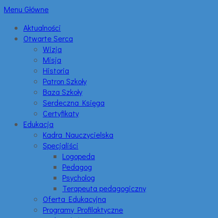
Menu Główne
Aktualności
Otwarte Serca
Wizja
Misja
Historia
Patron Szkoły
Baza Szkoły
Serdeczna Księga
Certyfikaty
Edukacja
Kadra Nauczycielska
Specjaliści
Logopeda
Pedagog
Psycholog
Terapeuta pedagogiczny
Oferta Edukacyjna
Programy Profilaktyczne