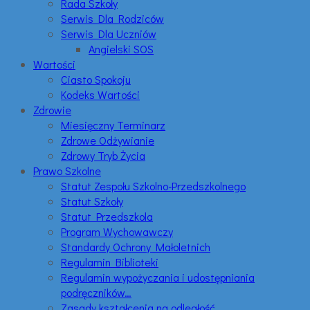
Rada Szkoły
Serwis Dla Rodziców
Serwis Dla Uczniów
Angielski SOS
Wartości
Ciasto Spokoju
Kodeks Wartości
Zdrowie
Miesięczny Terminarz
Zdrowe Odżywianie
Zdrowy Tryb Życia
Prawo Szkolne
Statut Zespołu Szkolno-Przedszkolnego
Statut Szkoły
Statut Przedszkola
Program Wychowawczy
Standardy Ochrony Małoletnich
Regulamin Biblioteki
Regulamin wypożyczania i udostępniania
podręczników…
Zasady kształcenia na odległość