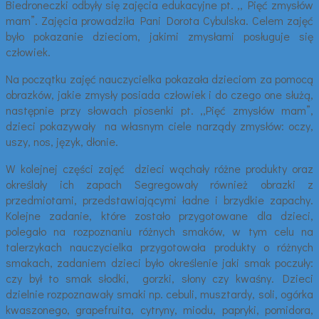
Biedroneczki odbyły się zajęcia edukacyjne pt. ,, Pięć zmysłów
mam”. Zajęcia prowadziła Pani Dorota Cybulska. Celem zajęć
było pokazanie dzieciom, jakimi zmysłami posługuje się
człowiek.
Na początku zajęć nauczycielka pokazała dzieciom za pomocą
obrazków, jakie zmysły posiada człowiek i do czego one służą,
następnie przy słowach piosenki pt. ,,Pięć zmysłów mam”,
dzieci pokazywały na własnym ciele narządy zmysłów: oczy,
uszy, nos, język, dłonie.
W kolejnej części zajęć dzieci wąchały różne produkty oraz
określały ich zapach Segregowały również obrazki z
przedmiotami, przedstawiającymi ładne i brzydkie zapachy.
Kolejne zadanie, które zostało przygotowane dla dzieci,
polegało na rozpoznaniu różnych smaków, w tym celu na
talerzykach nauczycielka przygotowała produkty o różnych
smakach, zadaniem dzieci było określenie jaki smak poczuły:
czy był to smak słodki, gorzki, słony czy kwaśny. Dzieci
dzielnie rozpoznawały smaki np. cebuli, musztardy, soli, ogórka
kwaszonego, grapefruita, cytryny, miodu, papryki, pomidora,