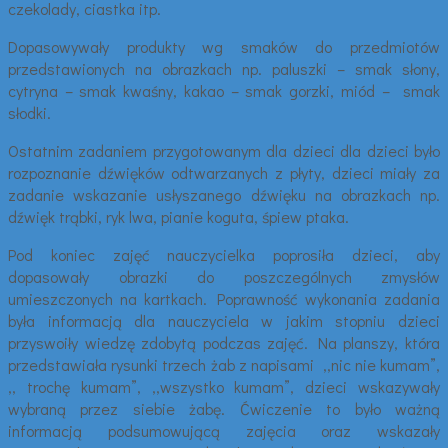
czekolady, ciastka itp.
Dopasowywały produkty wg smaków do przedmiotów
przedstawionych na obrazkach np. paluszki – smak słony,
cytryna – smak kwaśny, kakao – smak gorzki, miód – smak
słodki.
Ostatnim zadaniem przygotowanym dla dzieci dla dzieci było
rozpoznanie dźwięków odtwarzanych z płyty, dzieci miały za
zadanie wskazanie usłyszanego dźwięku na obrazkach np.
dźwięk trąbki, ryk lwa, pianie koguta, śpiew ptaka.
Pod koniec zajęć nauczycielka poprosiła dzieci, aby
dopasowały obrazki do poszczególnych zmysłów
umieszczonych na kartkach. Poprawność wykonania zadania
była informacją dla nauczyciela w jakim stopniu dzieci
przyswoiły wiedzę zdobytą podczas zajęć. Na planszy, która
przedstawiała rysunki trzech żab z napisami ,,nic nie kumam”,
,, trochę kumam”, ,,wszystko kumam”, dzieci wskazywały
wybraną przez siebie żabę. Ćwiczenie to było ważną
informacją podsumowującą zajęcia oraz wskazały